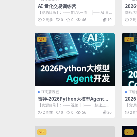
AI 量化交易训练营
202
讲班
【资源目录】: ├── 01.第一周 │ ├── AI 量
课程名
化交易训练营-1. 什...
精讲班 
2 周前
0
0
46
10
2 
VIP
VIP
IT高薪课程
IT
雷神-2026Python大模型Agent开
202
发
战
【资源目录】: ├── 视频 │ ├── 1.快速上手P
【资源目
ython与AI生态 │...
│ ├── 
2 周前
0
0
56
30
2 
VIP
VIP