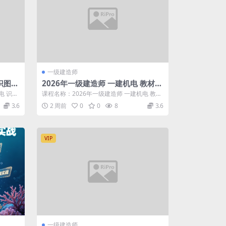
一级建造师
识图专
2026年一级建造师 一建机电 教材精
讲班 王峰、闫柯【推荐】
电 识图
课程名称：2026年一级建造师 一建机电 教材
精讲班 王峰、闫柯【推荐】 更新进...
3.6
2 周前
0
0
8
3.6
VIP
一级建造师