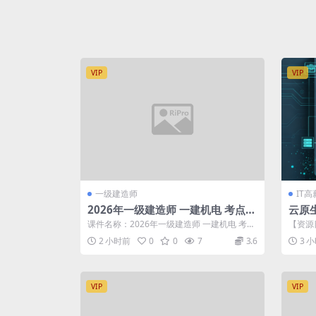
VIP
VIP
一级建造师
IT
2026年一级建造师 一建机电 考点精
云原
讲班-王子初
课件名称：2026年一级建造师 一建机电 考点
【资源目
精讲班-王子初 更新进度: ...
1-张世杰
2 小时前
0
0
7
3.6
3 
VIP
VIP