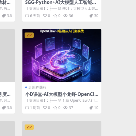
教材精
SGG-Python+AI大模型人工智能
（2602完）
电 教材
【资源目录】: ├── 阶段01：大模型人工智
能语言（25年7月开班） │ ├─...
3.6
6 天前
0
0
36
30
VIP
IT编程课程
月度小
小D课堂-AI大模型小龙虾-OpenCla
w-0基础从入门到实战
电 月度
【资源目录】: ├── 第 1 章 OpenClaw入门到
实战专题课程介绍 │ ...
3.6
1 周前
0
0
37
10
VIP