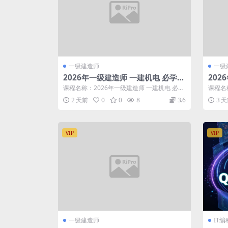
一级建造师
一级
2026年一级建造师 一建机电 必学专
202
题班 郭飚
程精
课程名称：2026年一级建造师 一建机电 必学
课程名
专题班 郭飚 更新进度： 资料 1...
课程精讲
2 天前
0
0
8
3.6
3 
VIP
VIP
一级建造师
IT