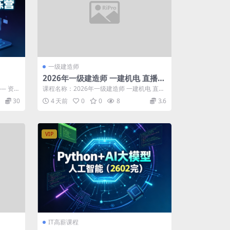
一级建造师
2026年一级建造师 一建机电 直播带
学班 唐鹤
── 资料
课程名称：2026年一级建造师 一建机电 直播
带学班 唐鹤 更新进度： 资料 1...
30
4 天前
0
0
8
3.6
VIP
IT高薪课程