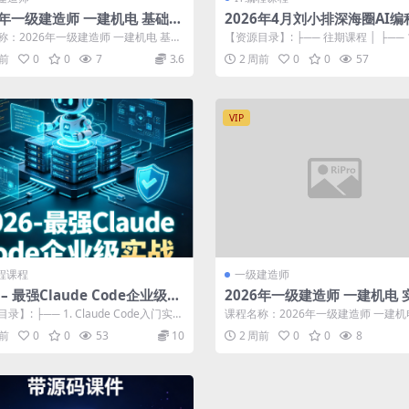
6年一级建造师 一建机电 基础精
2026年4月刘小排深海圈AI
 康仁杰
期
称：2026年一级建造师 一建机电 基础
【资源目录】: ├── 往期课程 │ ├── 
康仁杰 更新进度： ...
教程 │ │ ├── 教...
周前
0
0
7
3.6
2 周前
0
0
57
VIP
编程课程
一级建造师
6 – 最强Claude Code企业级实
2026年一级建造师 一建机电 
讲通关 杨海军
录】: ├── 1. Claude Code入门实战
课程名称：2026年一级建造师 一建机
01....
精讲通关 杨海军 更新进度： ...
周前
0
0
53
10
2 周前
0
0
8