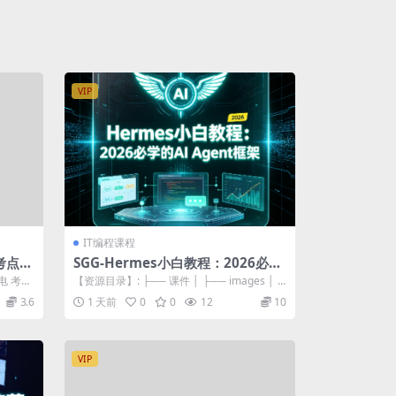
VIP
IT编程课程
考点精
SGG-Hermes小白教程：2026必学
的AI Agent框架
电 考点
【资源目录】: ├── 课件 │ ├── images │ │
├── herm...
3.6
1 天前
0
0
12
10
VIP