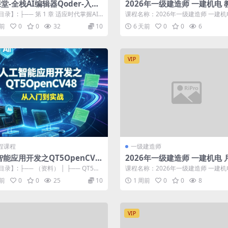
堂-全栈AI编辑器Qoder-入门
2026年一级建造师 一建机电 
-玩转AI编程
讲班 王克、王子初
录】: ├── 第 1 章 适应时代掌握AI
课程名称：2026年一级建造师 一建机
oder 专题课程介...
精讲班 王克、王子初 更新进度： ...
天前
0
0
32
10
6 天前
0
0
6
VIP
编程课程
一级建造师
能应用开发之QT5OpenCV4
2026年一级建造师 一建机电 
入门到实战
灶直播 闫娜
录】: ├── （资料） │ ├── QT5与
课程名称：2026年一级建造师 一建机
V4.8从入门到...
小灶直播 闫娜 更新进度： 资料 ...
周前
0
0
25
10
1 周前
0
0
8
VIP