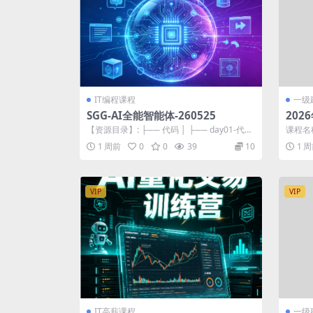
IT编程课程
一级
SGG-AI全能智能体-260525
202
私塾
【资源目录】: ├── 代码 │ ├── day01-代码
课程名
│ ├── day0...
人 私塾
1 周前
0
0
39
10
1 
VIP
VIP
IT高薪课程
一级