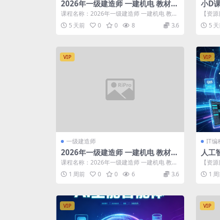
2026年一级建造师 一建机电 教材精
小D课
讲班 王克【推荐】
到实战
课程名称：2026年一级建造师 一建机电 教材
【资源目
精讲班 王克【推荐】 更新进度： ...
编辑器Q
5 天前
0
0
8
3.6
5 
VIP
VIP
一级建造师
IT
2026年一级建造师 一建机电 教材精
人工智
讲班 王克
8 从
课程名称：2026年一级建造师 一建机电 教材
【资源目
精讲班 王克 更新进度： ├...
OpenC
1 周前
0
0
6
3.6
1 
VIP
VIP