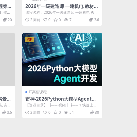
编程第三
2026年一级建造师 一建机电 教材精
讲班 刘建军
1. 航海
课程名称：2026年一级建造师 一建机电 教材
精讲班 刘建军 更新进度： ...
20
2 周前
0
0
7
3.6
VIP
IT高薪课程
实景精
雷神-2026Python大模型Agent开
发
电 实景
【资源目录】: ├── 视频 │ ├── 1.快速上手P
ython与AI生态 │...
3.6
2 周前
0
0
54
30