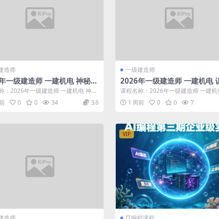
建造师
一级建造师
6年一级建造师 一建机电 神秘人
2026年一级建造师 一建机电 
精讲班 王克【推荐】
项班 孟浩然
称：2026年一级建造师 一建机电 神秘
课程名称：2026年一级建造师 一建机
精讲班 王克【推荐】 更新...
专项班 孟浩然 更新进度： 资料 ...
周前
0
0
34
3.6
1 周前
0
0
7
VIP
建造师
IT编程课程