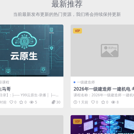
最新推荐
当前最新发布更新的热门资源，我们将会持续保持更新
VIP
高薪课程
一级建造师
生马哥
2026年一级建造师 一建机电 
讲班 王子初
录】: ├── Y99云原生-录播 │ ├──
课程名称：2026年一级建造师 一建机
 │ │ ├─...
精讲班 王子初 更新进度： 资料 ...
小时前
0
0
5
30
1 天前
0
0
8
VIP