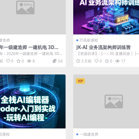
建造师
IT高薪课程
6年一级建造师 一建机电 3D课
JK-AI 业务流架构师训练营
讲 唐鹤
称：2026年一级建造师 一建机电 3D
【资源目录】: ├── 00 直播回放 │ ├
 唐鹤 更新进度： 资料 ...
│ │ ├── AI ...
天前
0
0
8
3.6
3 天前
0
0
17
VIP
编程课程
一级建造师