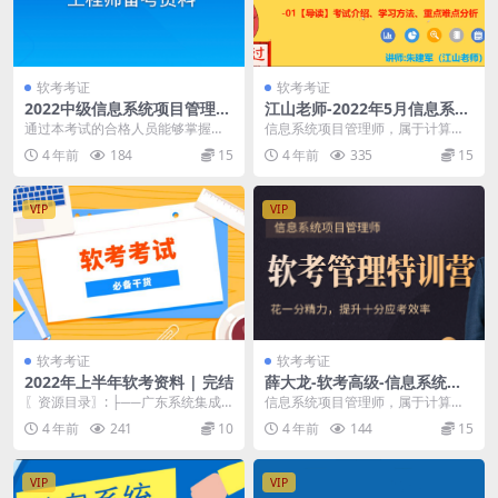
软考考证
软考考证
2022中级信息系统项目管理软
江山老师-2022年5月信息系统
考资料 | 完结
项目管理师 | 完结
通过本考试的合格人员能够掌握信
信息系统项目管理师，属于计算机
息系统项目管理的知识体系，具备
技术与软件（高级）专业技术资
4 年前
184
15
4 年前
335
15
管理大型、复杂信息系...
格。通过本考试的合格人...
VIP
VIP
软考考证
软考考证
2022年上半年软考资料 | 完结
薛大龙-软考高级-信息系统项
目管理师 | 完结
〖资源目录〗: ├──广东系统集成
信息系统项目管理师，属于计算机
项目管理工程师 | ├──广东2022年
技术与软件（高级）专业技术资
4 年前
241
10
4 年前
144
15
上半年...
格。通过本考试的合格人...
VIP
VIP