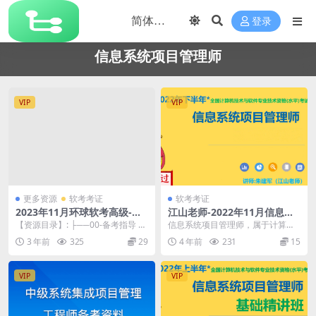
登录
信息系统项目管理师
VIP
VIP
更多资源
软考考证
软考考证
2023年11月环球软考高级-信
江山老师-2022年11月信息系
息系统项目管理师-石慧珠-无
统项目管理师 | 完结
【资源目录】: ├──00-备考指导 |
信息系统项目管理师，属于计算机
忧班
└──2023年（下半年）备考指导.
技术与软件（高级）专业技术资
3 年前
325
29
4 年前
231
15
m...
格。通过本考试的合格人...
VIP
VIP