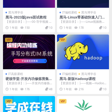
黑马博学谷
IT编程课程
黑马博学谷
黑马-2023版Java面试教程
黑马-Linux零基础快速入门到
精通
【资源目录】: ├──00-导学视频 |
【资源目录】: ├──Linux视频教程
└──00-面试专题-导学.mp4 3...
| ├──第1章 | | ├──Lin...
1 年前
150
10
1 年前
178
10
VIP
VIP
IT高薪课程
IT编程课程
黑马博学谷
硬核学堂-开发内功修炼营集合
黑马-新版Hadoop课程
+手写分布式IM系统
【资源目录】: ├──开发内功修炼
【资源目录】: ├──视频—Hadoop
营 | ├──01.网络管理 | | ├──0...
大数据入门 | ├──补充SQL | |...
1 年前
176
48
1 年前
216
10
VIP
VIP