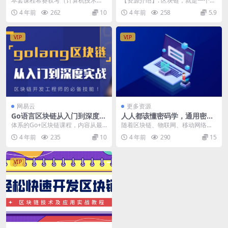
本套课程希赛软考（计算机技术与
【资源介绍】: 区块链，就是一个又
软件专业技术资格/水平考试）高级
一个区块组成的链条。每一个区块
4 年前
262
10
4 年前
258
5.9
信息系统项目管理师...
中保存了一定的信...
VIP
VIP
网易云
更多资源
Go语言区块链从入门到深度实
人人都该懂密码学，通用密码
战 | 完结
学原理与应用实战 | 完结
体系的Go+区块链课程，内容从最
随着区块链、物联网、移动网络的
基本的加密算法讲起，到区块链的
发展，网络安全问题亟需解决，而
4 年前
235
10
4 年前
290
15
原理，挖矿等，再到...
密码学就是解决这些网...
VIP