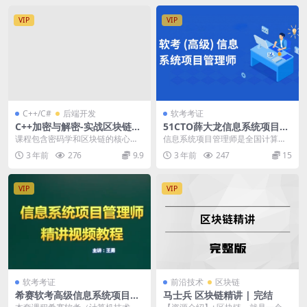
VIP
VIP
C++/C#
后端开发
软考考证
C++加密与解密-实战区块链核
51CTO薛大龙信息系统项目管
心密码学-基于openssl
理师202205
课程包含密码学和区块链的核心技
信息系统项目管理师是全国计算机
术，从图示原理讲解，到工程代码
技术与软件专业技术资格（水平）
3 年前
276
9.9
3 年前
247
15
演示。内容包括Bas...
考试中的高级水平测试...
VIP
VIP
软考考证
前沿技术
区块链
希赛软考高级信息系统项目管
马士兵 区块链精讲 | 完结
理师，软考基础精讲班