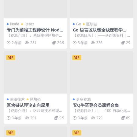
Node
React
Go
区块链
专门为前端工程师设计 Nodej
Go 语言区块链全栈课程学习
s+React 实战开发区块链“慕
【博学谷】
【资源介绍】： 熟练掌握区块链技
【资源目录】: ├──基础课资料 |
课”DApp
术原理+以太坊开发技能 开发一个
├──01_Go语言基础第01天（变
2 年前
281
29.9
3 年前
336
29
成熟的区块链Da...
量...
VIP
VIP
前沿技术
区块链
更多资源
区块链从理论走向应用
安Q牛至尊会员课程合集
【资源介绍】： 区块链技术可能是
【资源目录】: ├──100-自动化运
继互联网发明以来最大的技术革
维工具Ansible精讲 | ├──课...
3 年前
201
9.9
3 年前
279
69
命。作为源于比特币的...
VIP
VIP