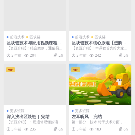
前沿技术
区块链
前沿技术
区块链
区块链技术与应用视频课程
区块链技术核心原理【进阶
【基础篇】
篇】
【资源介绍】: 结合案例，通俗易懂
【资源介绍】: 本课程首先给大家剖
为大家剖析什么是比特币，什么是
析区块链技术整体架构，接着分别
3 年前
204
5.9
3 年前
242
5.9
区块链。 比特币...
从底层数据层、网...
VIP
VIP
更多资源
更多资源
深入浅出区块链 | 完结
左耳听风 | 完结
【资源介绍】： 用通俗易懂的语言
第一部分：技术 对于技术方面，我
从 0 开始讲起，为你学习区块链的
不会写太多关于知识点的东西，因
3 年前
236
6.9
3 年前
183
6.9
基础知识做好铺...
为这些知识点你可以...