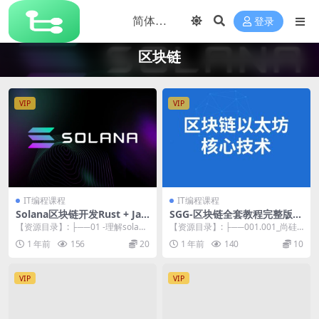
登录
区块链
VIP
VIP
IT编程课程
IT编程课程
Solana区块链开发Rust + Jav
SGG-区块链全套教程完整版
aScript
(深入掌握以太坊核心技术)
【资源目录】: ├──01 -理解solana
【资源目录】: ├──001.001_尚硅
和区块链的指南 | ├──1_00...
谷_以太坊课程简介.mp4 76.90...
1 年前
156
20
1 年前
140
10
VIP
VIP