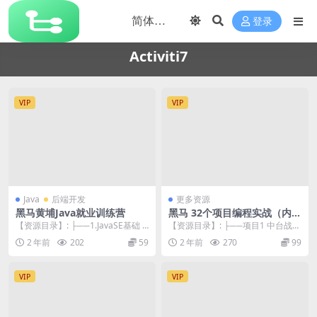
登录
Activiti7
VIP
VIP
Java
后端开发
更多资源
黑马黄埔Java就业训练营
黑马 32个项目编程实战（内部
精品）价值58888元
【资源目录】: ├──1.JavaSE基础 |
【资源目录】: ├──项目1 中台战略
└──ppt | | ├──da...
与组件化开发 | ├──第二章 文件服
2 年前
202
59
2 年前
270
99
务 ...
VIP
VIP