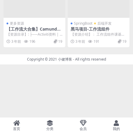
更多资源
SpringBoot
后端开发
【工作流大合集】Camunda+
黑马项目-工作流组件
Flowable（基础篇+高级篇）
【资源目录】: ├──Activiti资料 |
【资源介绍】： 工作流组件课基于
+Activiti7
├──2022版本 | ...
SpringBoot+Activiti7+Myb...
3 年前
196
19
3 年前
191
19
Copyright © 2021
小健博客
- All rights reserved
首页
分类
会员
我的