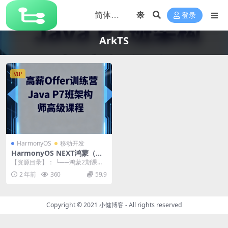
登录
ArkTS
VIP
HarmonyOS
移动开发
HarmonyOS NEXT鸿蒙（星
河版）应用开发线上训练营2
【资源目录】： └──鸿蒙2期课程
期
| ├──1 鸿蒙NEXT基础环境搭建+T
2 年前
360
59.9
y...
Copyright © 2021
小健博客
- All rights reserved