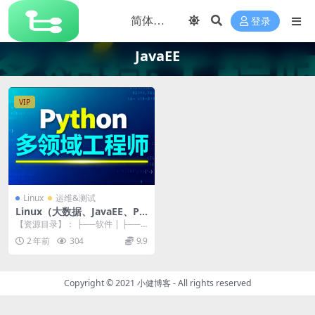
登录
JavaEE
VIP
Linux
运维&测试
Linux（大数据、JavaEE、Py
thon通用版）
【资源目录】： ├──软件 | ├──a
pache-tomcat-7.0.70....
2 年前
304
9.9
Copyright © 2021
小健博客
- All rights reserved