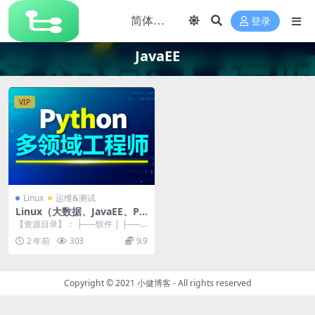
登录
JavaEE
VIP
Linux
运维&测试
Linux（大数据、JavaEE、Py
thon通用版）
【资源目录】： ├──软件 | ├──a
pache-tomcat-7.0.70....
2 年前
303
9.9
Copyright © 2021
小健博客
- All rights reserved