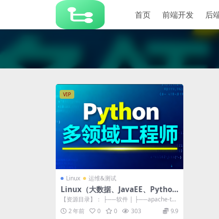
首页
前端开发
后
VIP
Linux
运维&测试
Linux（大数据、JavaEE、Python
通用版）
【资源目录】： ├──软件 | ├──apache-to
mcat-7.0.70....
2 年前
0
0
303
9.9