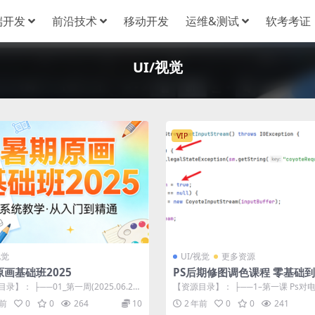
端开发
前沿技术
移动开发
运维&测试
软考考证
UI/视觉
VIP
视觉
UI/视觉
更多资源
画基础班2025
PS后期修图调色课程 零基础
的调色修图课程
录】： ├──01_第一周(2025.06.23-
【资源目录】： ├──1–第一课 Ps对
.29)...
要求.mp4 27.20M ├─...
月前
0
0
264
10
2 年前
0
0
241