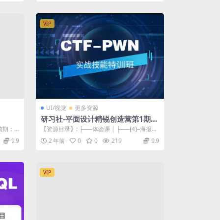
VIP
UI/视觉
更多资源
研习社-平面设计精锐创造营第1期2
024
1前期：
【资源目录】: ├──体验课 | ├──[4]–海报设
计练习说明_相关资料 | ...
9.9
2 年前
0
0
219
9.9
VIP