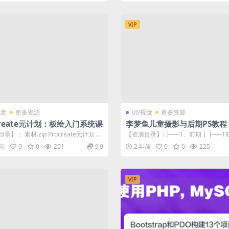
VIP
视觉
更多资源
UI/视觉
更多资源
create元计划：板绘入门系统课
李梦鱼儿童摄影与后期PS教程
录】： 素材.zip Procreate元计划 配
【资源目录】: ├──1、前期 | ├──
材与资源 1-...
1、相机设备.mp4 522....
年前
0
0
251
9.9
2 年前
0
0
225
VIP