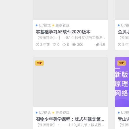
UI/视觉
更多资源
UI/
零基础学习AE软件2020版本
鱼贝
【资源目录】: ├──0.1-1 软件初识与工作界
【资源目
面.mp4 23.99M ├─...
─1.p
2 年前
0
0
206
9.9
2 
VIP
VIP
UI/视觉
更多资源
UI/
召物少年美学课程：版式与视觉第五
青山
期
【资源目录】： ├──1-10_第九节：版式设计
【资源目