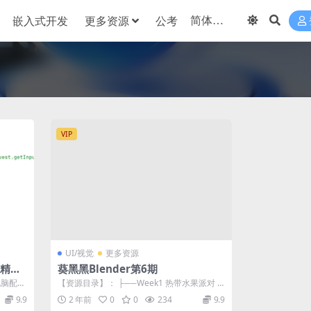
嵌入式开发
更多资源
公考
VIP
UI/视觉
更多资源
到精通
葵黑黑Blender第6期
电脑配置
【资源目录】： ├──Week1 热带水果派对 |
├──第一周课程文档 | |...
9.9
2 年前
0
0
234
9.9