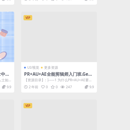
VIP
UI/视觉
更多资源
ft中的
PR+AU+AE全能剪辑师入门班.GenJi
高清画
是真想教会你
人士如
【资源目录】: ├──1 为什么PR+AU+AE要一
...
起学效果才好？.mp4 25...
9.9
2 年前
0
0
247
9.9
VIP