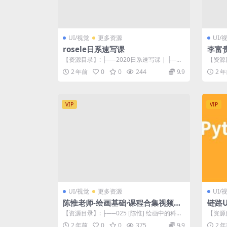
UI/视觉
更多资源
UI/
rosele日系速写课
李富
训班
【资源目录】: ├──2020日系速写课 | ├──R
【资源
课件 | | ├──@-蔷...
画特训班
2 年前
0
0
244
9.9
2 
VIP
VIP
UI/视觉
更多资源
UI/
陈惟老师-绘画基础·课程合集视频教
链路U
程
设计
【资源目录】: ├──025 [陈惟] 绘画中的科学
【资源目
观察法 | ├──第01课·...
├──0
2 年前
0
0
375
9.9
2 