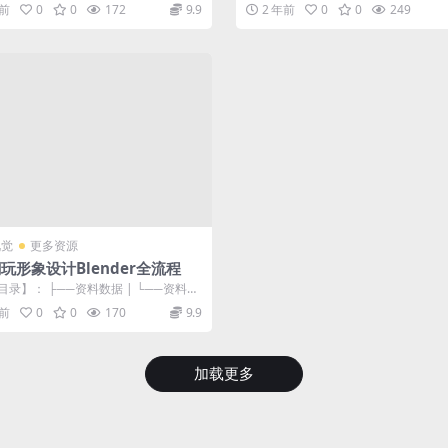
M ├──11、抠...
章】Shader基础：光照技术...
年前
0
0
172
9.9
2 年前
0
0
249
视觉
更多资源
玩形象设计Blender全流程
目录】： ├──资料数据 | └──资料数
5.44M ├──1...
年前
0
0
170
9.9
加载更多