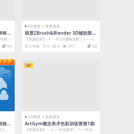
UI/视觉
更多资源
眸眸》
疯景ZBrush&Blender 3D辅助第6
期2022
作与调整
【资源目录】: ├──PLUS插画流程 | ├──12
6-.-插画-熊猫1.mp...
9.9
2 年前
0
0
211
9.9
VIP
UI/视觉
更多资源
戏特效培
ArtGym概念美术色彩训练营第1期
第三
【资源目录】： ├──作业要求 | └──作业要