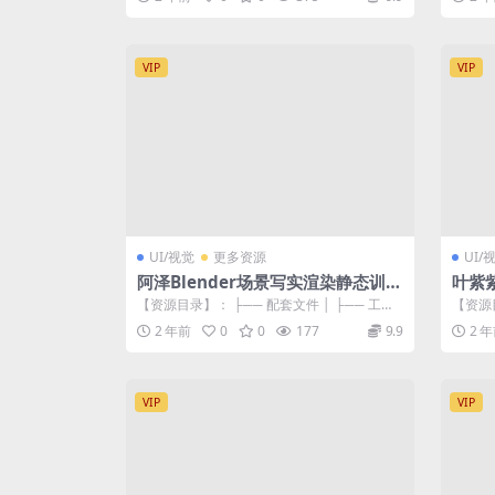
VIP
VIP
UI/视觉
更多资源
UI/
阿泽Blender场景写实渲染静态训练
叶紫
班
【资源目录】： ├── 配套文件 │ ├── 工程
【资源目
素材资料 │ │ ├── 案例...
9.11M
2 年前
0
0
177
9.9
2 
VIP
VIP