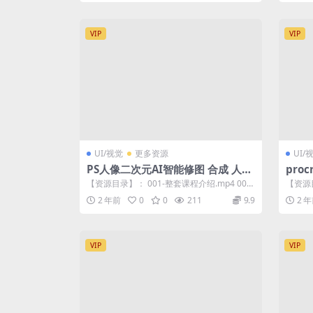
VIP
VIP
UI/视觉
更多资源
UI/
PS人像二次元AI智能修图 合成 人像
pro
修图/二次元 COS合成/AI 智能合成/
【资源目录】： 001-整套课程介绍.mp4 002-
【资源目
100节
人工智能AI课LEONAR...
套练习素
2 年前
0
0
211
9.9
2 
VIP
VIP