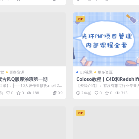
VIP
视觉
更多资源
UI/视觉
更多资源
紫古风Q版厚涂班第一期
Coloso教程丨C4D和Redshi
3D动画完整指南 中文字幕（
录】: ├──10人设作业修改.mp4 29
【资源介绍】： 有没有想过行业专业
质带素材）
 ├──11材质讲...
何创建令人惊叹的3D动态设计？从AAA工
年前
0
0
188
9.9
2 年前
0
0
313
VIP