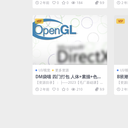
法则与运用.mp4 472.04...
29.30
2 年前
0
0
184
9.9
2 
VIP
VIP
UI/视觉
更多资源
UI/
DM袋喵 四门打包 人体+素描+色彩
B班潮
+透视
【资源目录】： ├──2023【毛厂基础课】A
【资源
档 三阶段素描与色彩课原版 | ├...
据.rar 
2 年前
0
0
210
9.9
2 