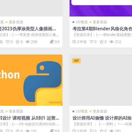
视觉
更多资源
UI/视觉
更多资源
贵2023伪厚涂美型人像插画特
考拉第4期Blender风格化角
第1季【画质高清有笔刷】
2022年
目录】: ├──李富贵-伪厚涂美型人像插
【资源目录】: ├──Blender基础课预
（第一季） | ├──1-...
（上） | ├──1.第一周：02...
年前
0
0
258
9.9
2 年前
0
0
212
VIP
视觉
更多资源
UI/视觉
更多资源
I设计 课程视频 从0到1 运营
设计师用AI偷懒 设计师的AI
用AI提高效率谢安妮
录】: ├──05-动效设计及MG动画 |
【资源目录】： ├──资料 | └──AI课
1-动效设计基础 |...
| ├──0【先看我】 |...
年前
0
0
191
9.9
2 年前
0
0
181