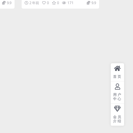
求.zip 3.91M ├──1...
9.9
2 年前
0
0
171
9.9
首页
用户
中心
会员
介绍