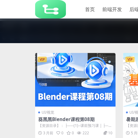
首页
前端开发
后
VIP
VIP
UI/视觉
UI/
葵黑黑Blender课程第08期
暑期原
【资源目录】： ├──{1}–课前预习课 | ├──
【资源目
1–...
2025.06
3 月前
0
0
222
10
5 