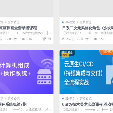
视觉
更多资源
UI/视觉
更多资源
-原画插画全套录播课程
日系二次元风格化角色《少女
雕刻上色渲染制作流程教学
录】: ├──1、PS软件使用教程 | ├─
【资源目录】: ├──第二章：形体制
s常用画布功能.mp...
| ├──第八章：头发细化 | |...
年前
0
0
236
9.9
2 年前
0
0
222
VIP
视觉
更多资源
UI/视觉
更多资源
调色系统班第7期
unity技术美术实战课程,游
训课程
录】： ├──10、ps通道原理.mp4 1
【资源目录】： ├──kerry | ├──【