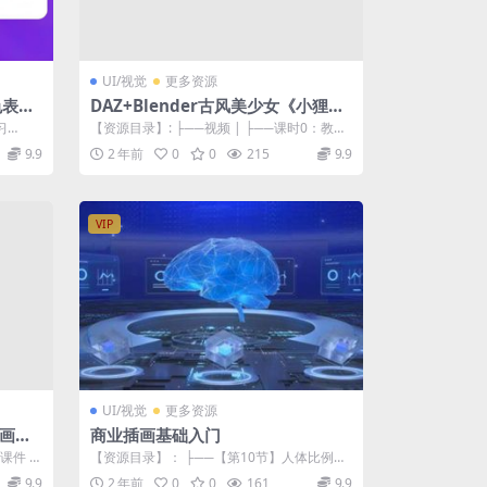
UI/视觉
更多资源
色表现
DAZ+Blender古风美少女《小狸》
角色动画制作教学
习
【资源目录】: ├──视频 | ├──课时0：教程
介绍.mp4 24.90M |...
9.9
2 年前
0
0
215
9.9
VIP
UI/视觉
更多资源
绘画课
商业插画基础入门
课件 |
【资源目录】： ├──【第10节】人体比例动
态全掌握 | ├──10.rar 2...
9.9
2 年前
0
0
161
9.9