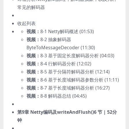
常见的解码器
收起列表
视频：
8-1 Netty解码概述 (01:53)
视频：
8-2 抽象解码器
ByteToMessageDecoder (11:30)
视频：
8-3 基于固定长度解码器分析 (04:03)
视频：
8-4 行解码器分析 (12:02)
视频：
8-5 基于分隔符解码器分析 (12:14)
视频：
8-6 基于长度域解码器参数分析 (11:11)
视频：
8-7 基于长度域解码器分析 (16:27)
视频：
8-8 解码器总结 (04:45)
第9章 Netty编码及writeAndFlush()
6 节 | 52分
钟