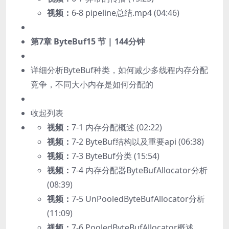
视频：
6-8 pipeline总结.mp4 (04:46)
第7章 ByteBuf
15 节 | 144分钟
详细分析ByteBuf种类，如何减少多线程内存分配
竞争，不同大小内存是如何分配的
收起列表
视频：
7-1 内存分配概述 (02:22)
视频：
7-2 ByteBuf结构以及重要api (06:38)
视频：
7-3 ByteBuf分类 (15:54)
视频：
7-4 内存分配器ByteBufAllocator分析
(08:39)
视频：
7-5 UnPooledByteBufAllocator分析
(11:09)
视频：
7-6 PooledByteBufAllocator概述