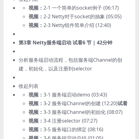
视频：
2-1 一个简单的socket例子 (06:17)
视频：
2-2 Netty对于socket的抽象 (05:05)
视频：
2-3 Netty组件简单介绍 (12:40)
第3章 Netty服务端启动
试看
6 节 | 42分钟
分析服务端启动流程，包括服务端Channel的创
建，初始化，以及注册到selector
收起列表
视频：
3-1 服务端启动demo (03:43)
视频：
3-2 服务端Channel的创建 (12:20)
试看
视频：
3-3 服务端Channel的初始化 (08:07)
视频：
3-4 注册selector (07:27)
视频：
3-5 服务端口的绑定 (08:16)
视频：
3-6 服务端启动总结 (01:05)