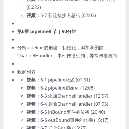
(06:22)
视频：
5-7 新连接接入总结 (02:03)
第6章 pipeline
8 节 | 90分钟
分析pipeline的创建，初始化，添加和删除
ChannelHandler，事件传播机制，异常传播机制
收起列表
视频：
6-1 pipeline概述 (01:31)
视频：
6-2 pipeline初始化 (12:08)
视频：
6-3 添加ChannelHandler (12:57)
视频：
6-4 删除ChannelHandler (07:03)
视频：
6-5 inBound事件的传播 (20:40)
视频：
6-6 outBound事件的传播 (15:17)
视频：
6-7 异常的传播 (15:25)