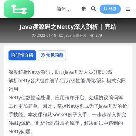
登录
Java读源码之Netty深入剖析 | 完结
2022-01-18
Java
后端开发
379
详情介绍
常见问题
深度解析Netty源码，助力Java开发人员升职加薪
解析netty各大组件细节/百万级性能调优/设计模式实际
运用
Netty使数据流处理、应用程序开启、处理协议编码等
工作更加简单。因此，掌握Netty也成为了Java开发的抢
手技能。本次课程从Socket例子入手，一步步深入探究
Netty源码，剖析代码背后的原理，解决面试中遇到的
Netty问题。