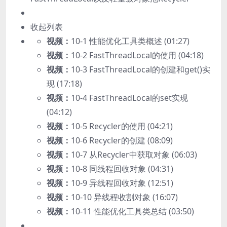
收起列表
视频：
10-1 性能优化工具类概述 (01:27)
视频：
10-2 FastThreadLocal的使用 (04:18)
视频：
10-3 FastThreadLocal的创建和get()实
现 (17:18)
视频：
10-4 FastThreadLocal的set实现
(04:12)
视频：
10-5 Recycler的使用 (04:21)
视频：
10-6 Recycler的创建 (08:09)
视频：
10-7 从Recycler中获取对象 (06:03)
视频：
10-8 同线程回收对象 (04:31)
视频：
10-9 异线程回收对象 (12:51)
视频：
10-10 异线程收割对象 (16:07)
视频：
10-11 性能优化工具类总结 (03:50)