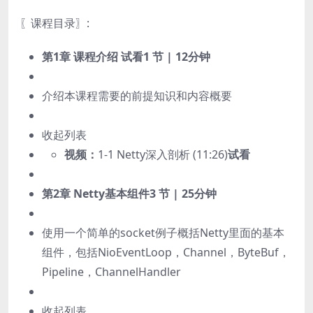
〖课程目录〗:
第1章 课程介绍
试看
1 节 | 12分钟
介绍本课程需要的前提知识和内容概要
收起列表
视频：
1-1 Netty深入剖析 (11:26)
试看
第2章 Netty基本组件
3 节 | 25分钟
使用一个简单的socket例子概括Netty里面的基本
组件，包括NioEventLoop，Channel，ByteBuf，
Pipeline，ChannelHandler
收起列表