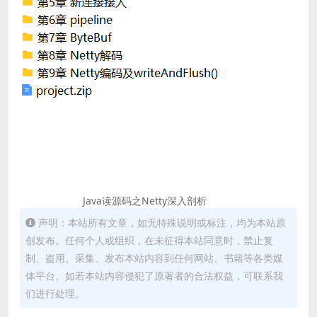
Java读源码之Netty深入剖析
声明：本站所有文章，如无特殊说明或标注，均为本站原
创发布。任何个人或组织，在未征得本站同意时，禁止复
制、盗用、采集、发布本站内容到任何网站、书籍等各类媒
体平台。如若本站内容侵犯了原著者的合法权益，可联系我
们进行处理。