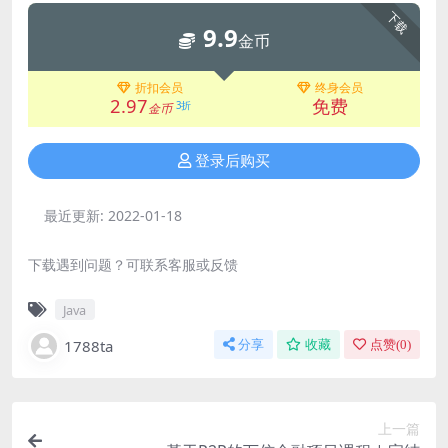
下载
9.9
金币
折扣会员
终身会员
2.97
免费
3折
金币
登录后购买
最近更新:
2022-01-18
下载遇到问题？可联系客服或反馈
Java
1788ta
分享
收藏
点赞(
0
)
上一篇