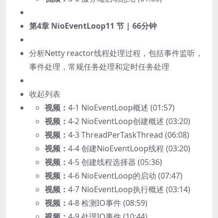
第4章 NioEventLoop
11 节 | 66分钟
分析Netty reactor线程处理过程，包括事件监听，
事件处理，常规任务处理和定时任务处理
收起列表
视频：
4-1 NioEventLoop概述 (01:57)
视频：
4-2 NioEventLoop创建概述 (03:20)
视频：
4-3 ThreadPerTaskThread (06:08)
视频：
4-4 创建NioEventLoop线程 (03:20)
视频：
4-5 创建线程选择器 (05:36)
视频：
4-6 NioEventLoop的启动 (07:47)
视频：
4-7 NioEventLoop执行概述 (03:14)
视频：
4-8 检测IO事件 (08:59)
视频：
4-9 处理IO事件 (10:44)