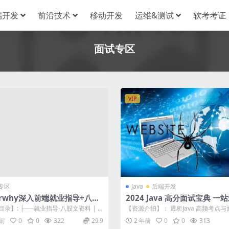
端开发
前沿技术
移动开发
运维&测试
软考考证
面试专区
VIP
专区
Java
后端开发
erwhy深入前端就业指导+八股
2024 Java 高分面试宝典 一
定技术面&项目面
录】: ├──就业指导-八股文资料 | ├
【资源介绍】： 透析Java 高频考点
 | | ├──0...
阱，轻松应对技术与项目面试困境，先.
年前
0
0
322
29.9
2 年前
0
0
313