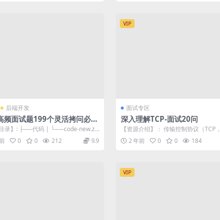
VIP
后端开发
面试专区
a高频面试题199个灵活拷问必斩
深入理解TCP-面试20问
录】: ├──代码 | └──code-new.zi
【资源介绍】： 传输控制协议（TCP，T
3M ├...
mission Control ...
年前
0
0
212
9.9
2 年前
0
0
184
VIP