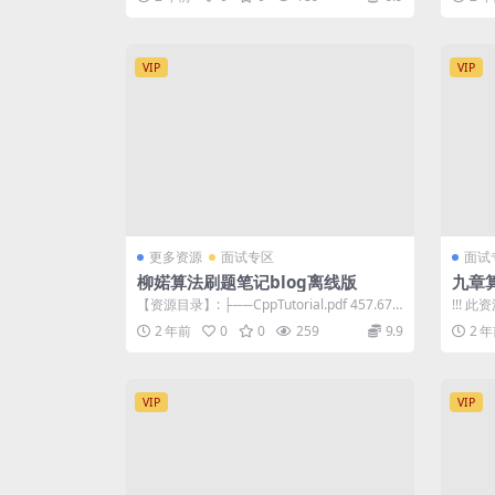
VIP
VIP
更多资源
面试专区
面试
柳婼算法刷题笔记blog离线版
九章算
me/P
【资源目录】: ├──CppTutorial.pdf 457.67k
!!!
版|
b ├──e...
者勿以
2 年前
0
0
259
9.9
2 
VIP
VIP