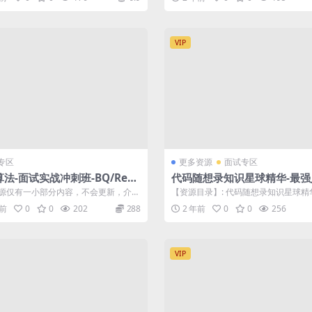
VIP
专区
更多资源
面试专区
法-面试实战冲刺班-BQ/Resu
代码随想录知识星球精华-最强
roject/Design 第30期|2023
文（第五版）
 此资源仅有一小部分内容，不会更新，介意
【资源目录】: 代码随想录知识星球精
独家资源
此资源开会员 面试实战冲刺班...
八股文)第五版（面经篇) .pdf ...
年前
0
0
202
288
2 年前
0
0
256
VIP