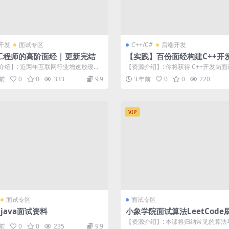
开发
面试专区
C++/C#
后端开发
工程师的高阶面经 | 更新完结
【实践】百份面经构建C++开
师核心技术栈知识图谱
介绍】: 近两年互联网行业增速放缓，
【资源介绍】: 你将获得 C++开发岗
GPT 又引发了一波新的 AI...
汇总 系统复习、准备简历、投递简历..
年前
0
0
333
9.9
3 年前
0
0
220
VIP
面试专区
面试专区
3 java面试资料
小象学院面试算法LeetCode
【资源介绍】: 本课将归纳常见的算法
年前
0
0
235
9.9