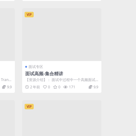
VIP
面试专区
面试高频-集合精讲
rans
【资源介绍】： 面试中过程中一个高频面试
点就是：集合。很多初学者都停留在应用层
9.9
2 年前
0
0
171
9.9
面...
VIP