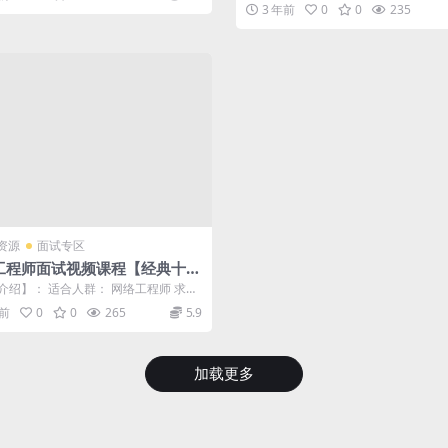
结构知识，全方位讲解企业面试中的编程
3 年前
0
0
235
资源
面试专区
工程师面试视频课程【经典十
（面试技巧+技术问题）
介绍】： 适合人群： 网络工程师 求职
毕业生 厂商/集成商/甲方网...
年前
0
0
265
5.9
加载更多