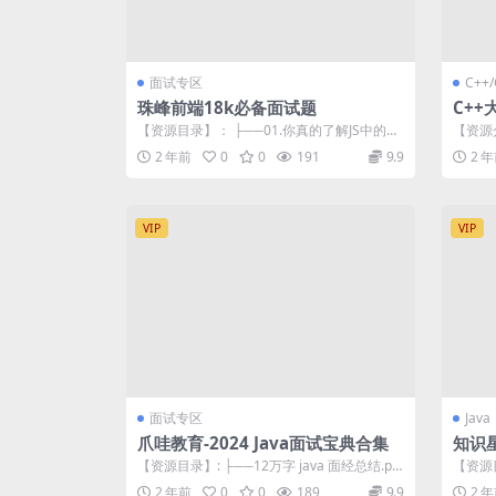
面试专区
C++/
珠峰前端18k必备面试题
C++
更新
【资源目录】： ├──01.你真的了解JS中的数
【资源
据类型检测吗？.mp4 446...
面，项目
2 年前
0
0
191
9.9
2 
VIP
VIP
面试专区
Java
爪哇教育-2024 Java面试宝典合集
知识星
【资源目录】: ├──12万字 java 面经总结.pdf
【资源目
13.14M ├──...
字总结j
2 年前
0
0
189
9.9
2 