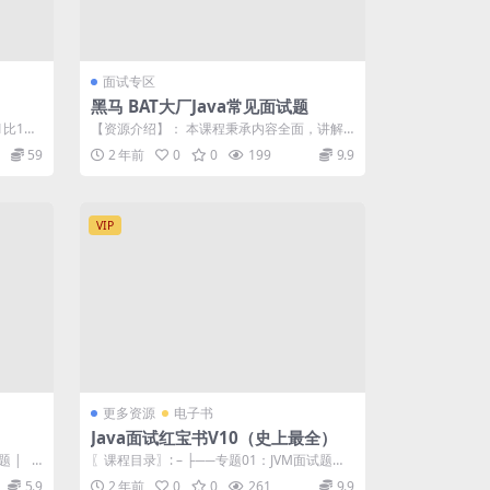
面试专区
黑马 BAT大厂Java常见面试题
1比1手
【资源介绍】： 本课程秉承内容全面，讲解
透彻的理念，从面试的技术技能和非技术技
59
2 年前
0
0
199
9.9
能...
VIP
更多资源
电子书
Java面试红宝书V10（史上最全）
题 | ├
〖课程目录〗: – ├──专题01：JVM面试题
（卷王专供 + 史上...
5.9
2 年前
0
0
261
9.9