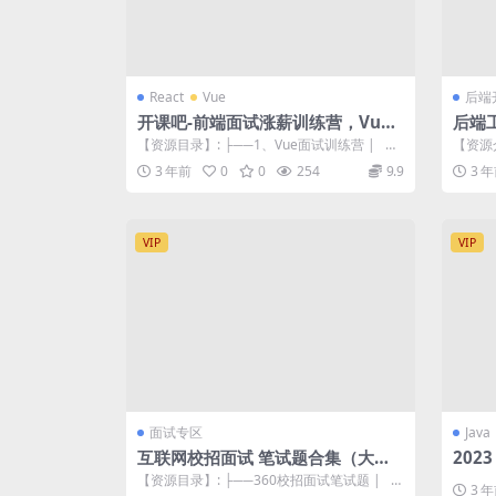
React
Vue
后端
开课吧-前端面试涨薪训练营，Vue
后端
面试+React面试
【资源目录】: ├──1、Vue面试训练营 | ├
【资源
──1-v-if和v-fo...
Chat
3 年前
0
0
254
9.9
3 
VIP
VIP
面试专区
Java
互联网校招面试 笔试题合集（大厂
202
全系列）
【资源目录】: ├──360校招面试笔试题 | ├
3 