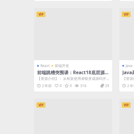
VIP
VIP
React
前端开发
Java
前端跳槽突围课：React18底层源码
Jav
深入剖析
offer
【资源介绍】： 从框架使用者蜕变成源码开
【资源目
发与贡献者，助力前端工程师顺利摆脱就
p 37.5
2 年前
0
0
316
29
2 
业，...
VIP
VIP