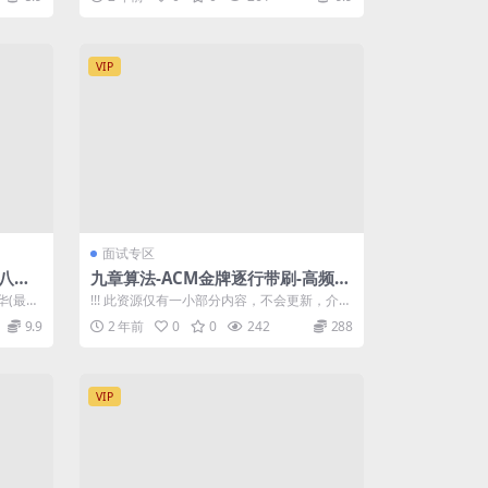
VIP
面试专区
八股
九章算法-ACM金牌逐行带刷-高频题
第28期|2023版|独家资源
华(最强
!!! 此资源仅有一小部分内容，不会更新，介意
者勿以此资源开会员 ACM金牌逐行...
9.9
2 年前
0
0
242
288
VIP