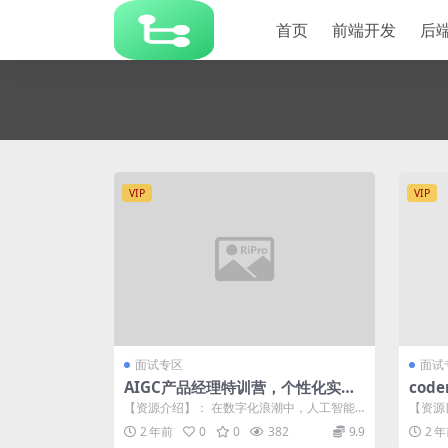
首页
前端开发
后
VIP
VIP
面试专区
面试
AIGC产品经理特训营，个性化实战
cod
项目，求职全流程辅导
文
【资源介绍】： 在数字化浪潮中，人工智能
【资源目
与大数据的结合为各行各业带来了前所未有
──code
2 年前
0
0
382
9.9
2 
的...