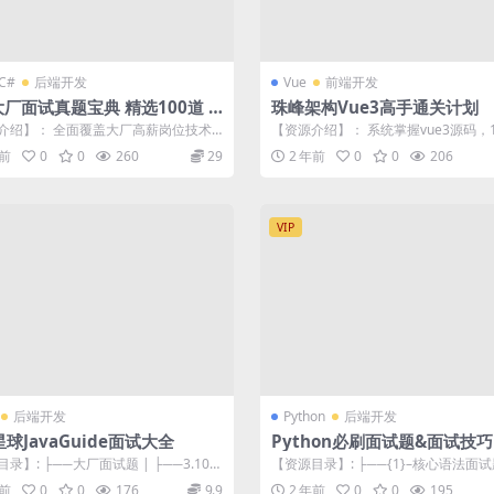
C#
后端开发
Vue
前端开发
大厂面试真题宝典 精选100道 |
珠峰架构Vue3高手通关计划
至2章
介绍】： 全面覆盖大厂高薪岗位技术
【资源介绍】： 系统掌握vue3源码，
面，精准努力，轻松拿offer ...
写vue3源码，58道vue面试题...
年前
0
0
260
29
2 年前
0
0
206
VIP
后端开发
Python
后端开发
球JavaGuide面试大全
Python必刷面试题&面试技巧
录】: ├──大厂面试题 | ├──3.10万
【资源目录】: ├──{1}–核心语法面试
ava面试题和答案...
──[1.1...
年前
0
0
176
9.9
2 年前
0
0
195