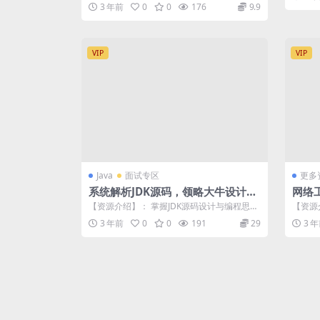
──奇虎360 2013校...
3 年前
0
0
176
9.9
VIP
VIP
Java
面试专区
更多
系统解析JDK源码，领略大牛设计思
网络
想，JAVA面试必备
问】
【资源介绍】： 掌握JDK源码设计与编程思
【资源
想，领悟Java编程思想的核心 JDK...
者 应届
3 年前
0
0
191
29
3 