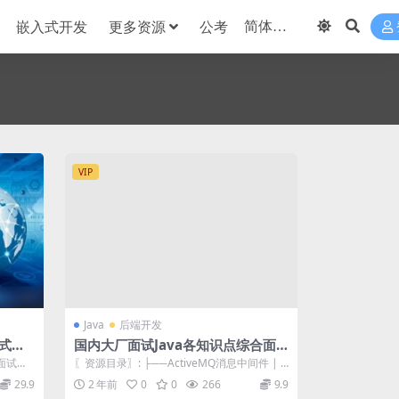
嵌入式开发
更多资源
公考
VIP
Java
后端开发
站式搞
国内大厂面试Java各知识点综合面
试题
与面试陷
〖资源目录〗: ├──ActiveMQ消息中间件 | └
..
──ActiveMQ消息...
29.9
2 年前
0
0
266
9.9