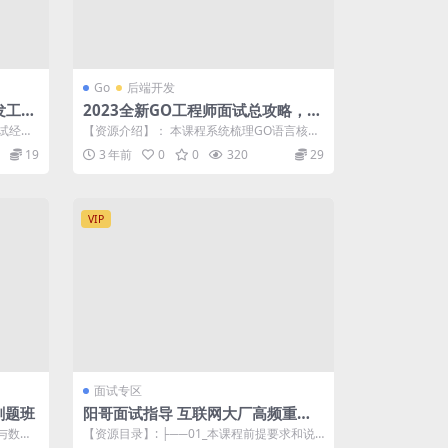
Go
后端开发
发工程
2023全新GO工程师面试总攻略，助
力快速斩获offer | 更新至8章
面试经验
【资源介绍】： 本课程系统梳理GO语言核
.
心，后端开发通用核心技术及高通过率面试
19
3 年前
0
0
320
29
经...
VIP
面试专区
刷题班
阳哥面试指导 互联网大厂高频重点
面试题
与数据
【资源目录】: ├──01_本课程前提要求和说