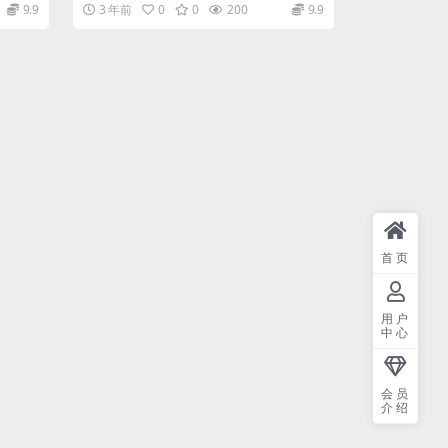
真...
明.avi 37.54M ├──0...
9.9
3 年前
0
0
200
9.9
首页
用户
中心
会员
介绍