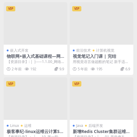
VIP
VIP
嵌入式开发
前沿技术
计算机视觉
物联网+嵌入式基础课程—网
视觉笔记入门课 | 完结
络编程
【资源目录】: | ├──1.1.00_网络
用视觉语言做超酷的笔记 新手适用
发展概述(1).mp4 38.70M...
的笔记绘画技巧 人人都能学会的内
2 年前
192
9.9
5 年前
195
6.9
容总结法 常见的...
VIP
VIP
Linux
运维
Java
后端开发
极客事纪-linux运维云计算SE
新增Redis Cluster集群运维 J
R架构师【2306期】
AVA互联网架构师最新课程
【资源目录】： ├──10_第一阶★
【资源目录】: ├──01-开学典礼及