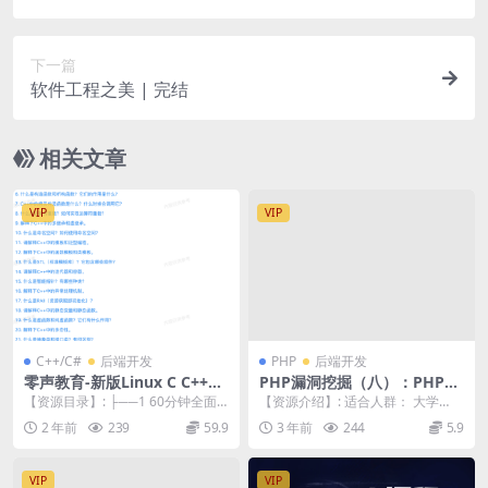
下一篇
软件工程之美 | 完结
相关文章
VIP
VIP
C++/C#
后端开发
PHP
后端开发
零声教育-新版Linux C C++高
PHP漏洞挖掘（八）：PHP框
级全栈开发（后端-游戏-嵌入
架漏洞分析详解
【资源目录】: ├──1 60分钟全面
【资源介绍】: 适合人群： 大学
式-高性能网络-存储-基础架
分析LinuxCC++ 学习路线（含就业
生、渗透测试人员、安全爱好者、I
2 年前
239
59.9
3 年前
244
5.9
构）
岗...
T相关人员、运维...
VIP
VIP