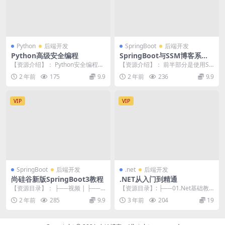
Python
后端开发
SpringBoot
后端开发
Python高级安全编程
SpringBoot与SSM博客系统
开发
【资源介绍】： Python安全编程我
【资源介绍】： 前半部分是使用Sp
们将从0基础开始教学，循序渐进的
ringMVC+DataJPA开发，之后无缝
2 年前
175
9.9
2 年前
236
9.9
带领大家进...
迁...
VIP
VIP
SpringBoot
后端开发
.net
后端开发
尚硅谷新版SpringBoot3教程
.NET从入门到精通
【资源目录】： ├──视频 | ├──0
【资源目录】: ├──01.Net基础教
01、SpringBoot3-课程简介....
程 | ├──01.Net基础 | ...
2 年前
285
9.9
3 年前
204
19