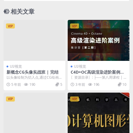
相关文章
VIP
VIP
UI/视觉
UI/视觉
新概念CG头像实战班 | 完结
C4D+OC高级渲染进阶案例第
2期
以头像绘制为切入点,通过CG绘画理
〖资源目录〗: ├──第八周课程 | └
论结合相应技法,系统讲解CG创作思
──08B_Daz基础课.zip 943...
5 年前
190
5
3 年前
196
10
维和常用技法
VIP
VIP