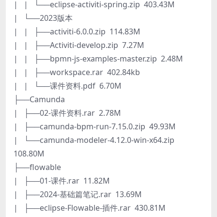
| | └──eclipse-activiti-spring.zip 403.43M
| └──2023版本
| | ├──activiti-6.0.0.zip 114.83M
| | ├──Activiti-develop.zip 7.27M
| | ├──bpmn-js-examples-master.zip 2.48M
| | ├──workspace.rar 402.84kb
| | └──课件资料.pdf 6.70M
├──Camunda
| ├──02-课件资料.rar 2.78M
| ├──camunda-bpm-run-7.15.0.zip 49.93M
| └──camunda-modeler-4.12.0-win-x64.zip
108.80M
├──flowable
| ├──01-课件.rar 11.82M
| ├──2024-基础篇笔记.rar 13.69M
| ├──eclipse-Flowable-插件.rar 430.81M