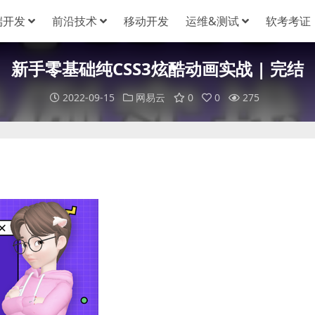
端开发
前沿技术
移动开发
运维&测试
软考考证
新手零基础纯CSS3炫酷动画实战 | 完结
2022-09-15
网易云
0
0
275