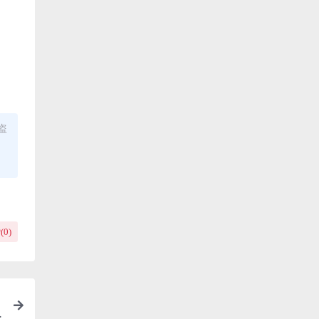
盗
(
0
)