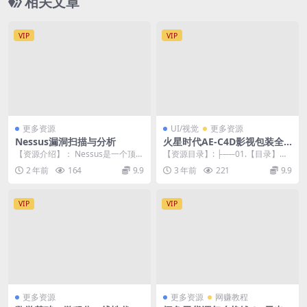
相关文章
VIP
VIP
更多资源
UI/视觉
更多资源
Nessus漏洞扫描与分析
火星时代AE-C4D影视包装全
能设计师班
【资源介绍】： Nessus是一个顶级
【资源目录】: ├──01.【目录】
的漏洞扫描程序,利用它可以获得被
【必看】 | ├──课程截图1.jpg 9
2 年前
164
9.9
3 年前
221
9.9
扫描计算机...
7...
VIP
VIP
更多资源
更多资源
网赚教程