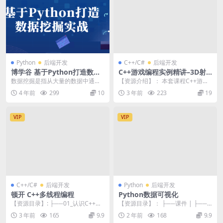
Python
后端开发
C++/C#
后端开发
博学谷 基于Python打造数据
C++游戏编程实例精讲–3D射
挖掘实战 数据分析高手训练营
击游戏作弊
数据挖掘是指从大量的数据中通过
【资源介绍】： 本套课程C++游戏
| 完结
算法搜索隐藏于其中信息的过程。
编程实例精讲–3D射击游戏作弊：
4 年前
299
10
3 年前
223
19
数据挖掘通常与计算...
课程官方售价2...
VIP
VIP
C++/C#
后端开发
Python
后端开发
顿开 C++多线程编程
Python数据可视化
【资源目录】: ├──01_认识C++多
【资源目录】： ├──课件 | ├──0
线程 | ├──C++多线程 | | ├...
-课件.zip 42.66M | ├──...
3 年前
165
9.9
2 年前
168
9.9