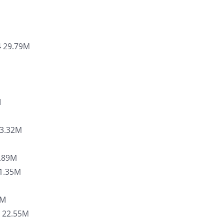
29.79M
M
3.32M
.89M
1.35M
6M
 22.55M