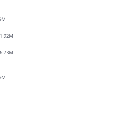
9M
1.92M
6.73M
9M