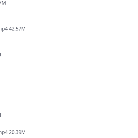
7M
4 42.57M
M
M
4 20.39M