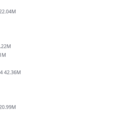
2.04M
.22M
1M
42.36M
0.99M