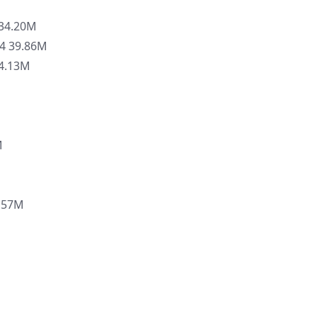
4.20M
 39.86M
4.13M
M
.57M