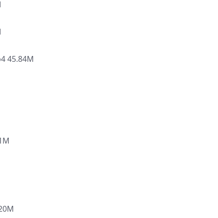
M
M
4 45.84M
81M
20M