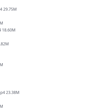
29.75M
9M
18.60M
.82M
9M
4 23.38M
9M