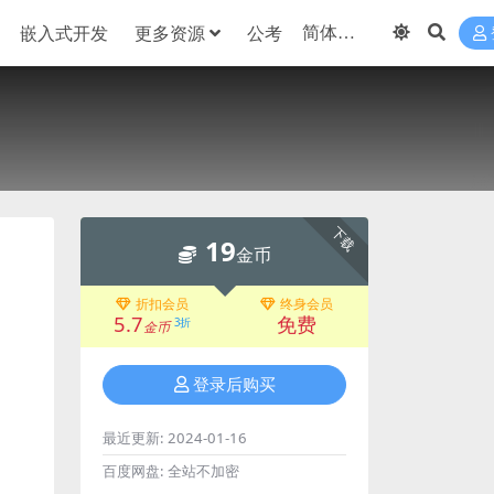
嵌入式开发
更多资源
公考
下载
19
金币
折扣会员
终身会员
5.7
免费
3折
金币
登录后购买
最近更新:
2024-01-16
百度网盘:
全站不加密