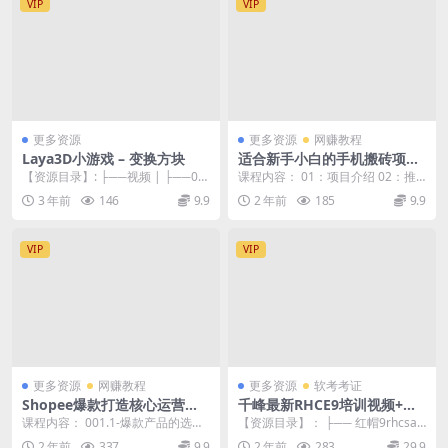
VIP
VIP
更多资源
更多资源
网赚教程
Laya3D小游戏 – 变换方块
适合新手小白的手机搬砖项
目，简单搜素APP赚钱，月入
【资源目录】: ├──视频 | ├──00-
课程内容： 01：项目介绍 02：推
5000+稍作推广，还可以实现
课程演示.mp4 13.13M | ...
广躺赚 03：操作流程 04：注意事
3 年前
146
9.9
2 年前
185
9.9
躺赚【揭秘】
项 作者...
VIP
VIP
更多资源
网赚教程
更多资源
软考考证
Shopee爆款打造核心运营方
千峰最新RHCE9培训视频+题
法，下一个大卖就是你
库+考试真环境
课程内容： 001.1-爆款产品的选择,
【资源目录】： ├── 红帽9rhcsa+
mp4 002.2-依据宗教信仰和消费
rhce题库 │ ├── 红帽9.0版...
2 年前
337
9.9
2 年前
283
29.9