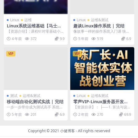
Linux
运维
Linux
运维&测试
Linux系统运维基础【马士兵
趣谈Linux操作系统 | 完结
教育】| 完结
【资源介绍】: 课程针对零基础小
像故事一样的操作系统入门课 快速
白、在校大学生、想自学学习Linux
上手 Linux 操作系统； 趣味图解内
4 年前
372
9.9
5 年前
519
6.9
系统运维的人...
核工作原...
VIP
VIP
测试
运维&测试
Linux
运维&测试
移动端自动化测试实战 | 完结
零声VIP-Linux服务器开发专
题
一步一步带你成为测试高手 系统掌
【资源目录】： ├──1. 算法与设计
握 Appium 自动化测试框架； 全面
模式专栏 | ├──1.1查找与排序-K
5 年前
201
6.9
2 年前
270
69.9
提升移动...
M...
Copyright © 2021
小健博客
- All rights reserved