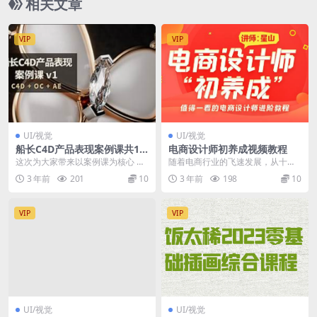
相关文章
VIP
VIP
UI/视觉
UI/视觉
船长C4D产品表现案例课共10
电商设计师初养成视频教程
个案例【全套更新含全部素
这次为大家带来以案例课为核心 关
随着电商行业的飞速发展，从十年
材】
于产品渲染方面的系统讲解 目标让
前的摆货就能卖到如今的线上激烈
3 年前
201
10
3 年前
198
10
大家快速高效的掌...
竞争，商家们使尽办法...
VIP
VIP
UI/视觉
UI/视觉