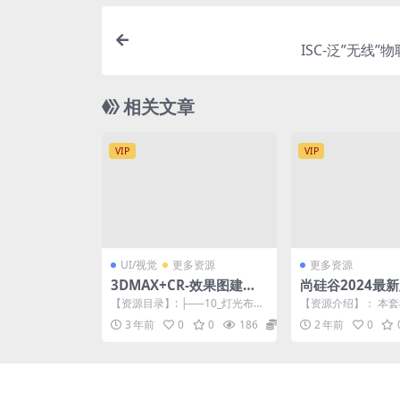
ISC-泛”无线”
相关文章
VIP
VIP
UI/视觉
更多资源
更多资源
3DMAX+CR-效果图建模
尚硅谷2024最新
渲染实战
业实战教程
【资源目录】: ├──10_灯光布置
【资源介绍】： 本
与夜光.mp4 154.45M ├──11_...
谷与极狐GitLab官方
3 年前
0
0
186
9.9
2 年前
0
b 为 G...