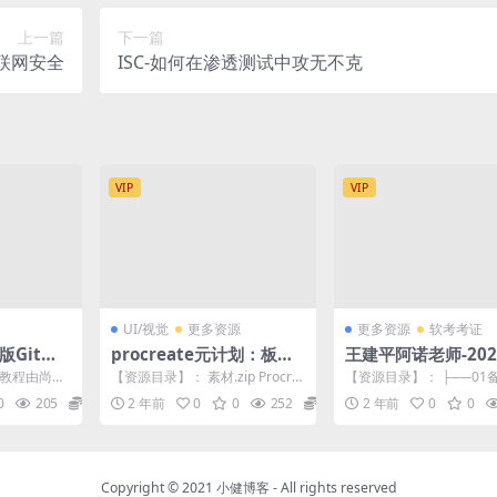
上一篇
下一篇
物联网安全
ISC-如何在渗透测试中攻无不克
VIP
VIP
UI/视觉
更多资源
更多资源
软考考证
版Git企
procreate元计划：板绘
王建平阿诺老师-202
入门系统课
统规划与管理师
套教程由尚硅
【资源目录】： 素材.zip Procre
【资源目录】： ├──01
（极狐GitLa
ate元计划 配套练习素材与资源 1
一定要先看考试大纲和教材 
0
205
9.9
2 年前
0
0
252
9.9
2 年前
0
0
-...
─09-系规_...
Copyright © 2021
小健博客
- All rights reserved