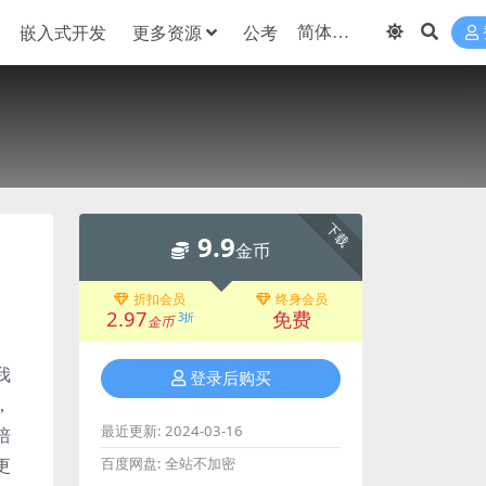
嵌入式开发
更多资源
公考
下载
9.9
金币
折扣会员
终身会员
2.97
免费
3折
金币
我
登录后购买
，
最近更新:
2024-03-16
培
百度网盘:
全站不加密
更