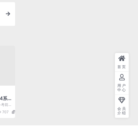
首页
用户
中心
4系
备考前
会员
| ├─
707
29.9
介绍