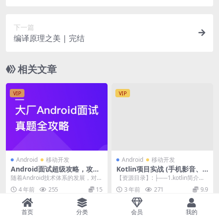
下一篇
编译原理之美 | 完结
相关文章
VIP
VIP
Android
移动开发
Android
移动开发
Android面试超级攻略，攻破
Kotlin项目实战 (手机影音、
技术疑难及面试痛点 | 完结
黑马外卖等)
随着Android技术体系的发展，对移
【资源目录】: ├──1.kotlin简介和
动端开发人员需求也在求新求变。
学习方法.rar 73.73M ├...
4 年前
255
15
3 年前
271
9.9
本课程由大厂...
首页
分类
会员
我的
VIP
VIP