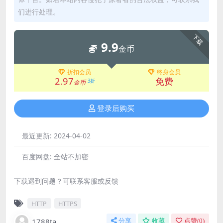
们进行处理。
下载
9.9
金币
折扣会员
终身会员
2.97
免费
3折
金币
登录后购买
最近更新:
2024-04-02
百度网盘:
全站不加密
下载遇到问题？可联系客服或反馈
HTTP
HTTPS
1788ta
分享
收藏
点赞(
0
)