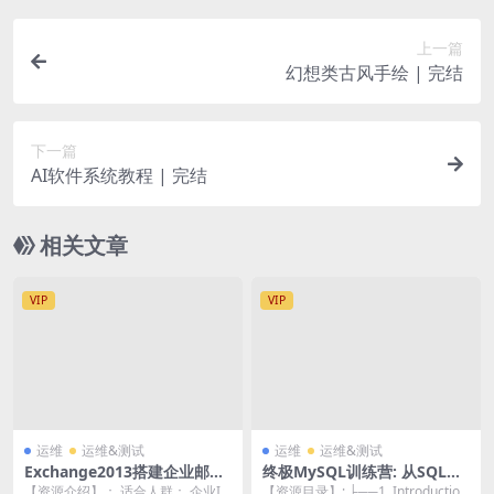
上一篇
幻想类古风手绘 | 完结
下一篇
AI软件系统教程 | 完结
相关文章
VIP
VIP
运维
运维&测试
运维
运维&测试
Exchange2013搭建企业邮件
终极MySQL训练营: 从SQL初
服务视频课程
学者到专家 | The Ultimate
【资源介绍】： 适合人群： 企业IT
【资源目录】: ├──1. Introduction