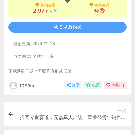
折扣会员
终身会员
2.97
免费
3折
金币
登录后购买
最近更新:
2024-05-23
百度网盘:
全站不加密
下载遇到问题？可联系客服或反馈
1788ta
分享
收藏
点赞(
0
)
上一篇
抖音零食赛道，无需真人出镜，直播带货年销售50
0万单【揭秘】