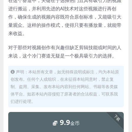
在这个赛道中，关键在于选择热门且具有吸引力的视频
进行搬运，并利用先进的AI技术对这些视频进行再创
作，确保生成的视频内容既符合原创标准，又能吸引大
量观众。这样的操作模式，使得只要有播放量，就能带
来收益。
对于那些对视频创作有兴趣但缺乏剪辑技能或时间的人
来说，这个冷门赛道无疑是一个极具吸引力的选择。
声明：本站所有文章，如无特殊说明或标注，均为本站原
创发布。任何个人或组织，在未征得本站同意时，禁止复
制、盗用、采集、发布本站内容到任何网站、书籍等各类媒
体平台。如若本站内容侵犯了原著者的合法权益，可联系我
们进行处理。
下载
9.9
金币