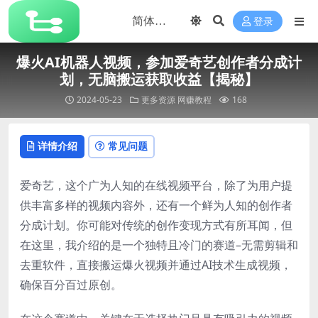
登录
爆火AI机器人视频，参加爱奇艺创作者分成计
划，无脑搬运获取收益【揭秘】
2024-05-23
更多资源
网赚教程
168
详情介绍
常见问题
爱奇艺，这个广为人知的在线视频平台，除了为用户提
供丰富多样的视频内容外，还有一个鲜为人知的创作者
分成计划。你可能对传统的创作变现方式有所耳闻，但
在这里，我介绍的是一个独特且冷门的赛道–无需剪辑和
去重软件，直接搬运爆火视频并通过AI技术生成视频，
确保百分百过原创。