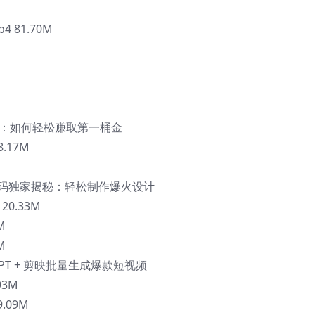
p4 81.70M
揭秘：如何轻松赚取第一桶金
.17M
术二维码独家揭秘：轻松制作爆火设计
20.33M
M
M
GPT + 剪映批量生成爆款短视频
93M
.09M