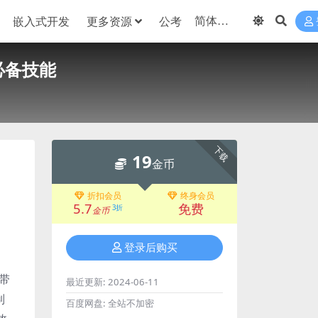
嵌入式开发
更多资源
公考
必备技能
下载
19
金币
折扣会员
终身会员
5.7
免费
3折
金币
登录后购买
带
最近更新:
2024-06-11
制
百度网盘:
全站不加密