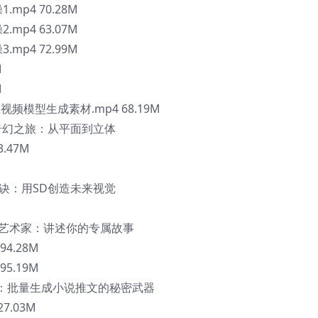
.mp4 70.28M
.mp4 63.07M
.mp4 72.99M
M
M
等文生视频模型生成素材.mp4 68.19M
D奇幻之旅：从平面到立体
.47M
秘诀：用SD创造未来视觉
绘本艺术家：讲述你的专属故事
94.28M
95.19M
力革命：批量生成小说推文的秘密武器
7.03M