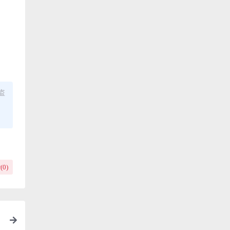
盗
(
0
)