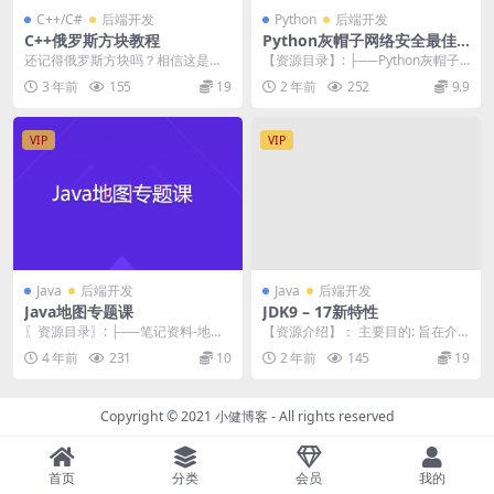
C++/C#
后端开发
Python
后端开发
C++俄罗斯方块教程
Python灰帽子网络安全最佳
实践
还记得俄罗斯方块吗？相信这是小
【资源目录】: ├──Python灰帽子
时候我们每个人都喜欢玩的一个小
网络安全最佳实践 第二阶段 | ├──
3 年前
155
19
2 年前
252
9.9
游戏。顾名思义，俄罗...
W...
VIP
VIP
Java
后端开发
Java
后端开发
Java地图专题课
JDK9 – 17新特性
〖资源目录〗: ├──笔记资料-地图
【资源介绍】： 主要目的: 旨在介
专题课 | ├──day01-地图基础AP
绍各个版本的JDK的新特性,带学生
4 年前
231
10
2 年前
145
19
I...
了解,或者说...
Copyright © 2021
小健博客
- All rights reserved
首页
分类
会员
我的