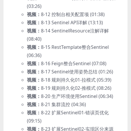
(03:26)
视频：
8-12 控制台相关配置项 (01:38)
视频：
8-13 Sentinel API详解 (13:13)
视频：
8-14 SentinelResource注解详解
(08:40)
视频：
8-15 RestTemplate整合Sentinel
(06:36)
视频：
8-16 Feign整合Sentinel (07:08)
视频：
8-17 Sentinel使用姿势总结 (01:26)
视频：
8-18 规则持久化01-拉模式 (05:39)
视频：
8-19 规则持久化02-推模式 (08:26)
视频：
8-20 生产环境使用Sentinel (06:34)
视频：
8-21 集群流控 (04:36)
视频：
8-22 扩展Sentinel01-错误页优化
(09:15)
视频：
8-23 扩展Sentinel02-实现区分来源