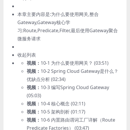
本章主要内容是:为什么要使用网关,整合
Gateway,Gateway核心学
习:Route,Predicate,Filter,最后使用Gateway聚合
微服务请求
收起列表
视频：
10-1 为什么要使用网关？ (03:51)
视频：
10-2 Spring Cloud Gateway是什么？
优缺点分析 (02:34)
视频：
10-3 编写Spring Cloud Gateway
(05:03)
视频：
10-4 核心概念 (02:11)
视频：
10-5 架构剖析 (01:17)
视频：
10-6 内置路由谓词工厂详解（Route
Predicate Factories） (03:47)