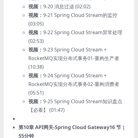
视频：
9-20 消息过滤 (02:02)
视频：
9-21 Spring Cloud Stream的监控
(03:05)
视频：
9-22 Spring Cloud Stream异常处理
(02:53)
视频：
9-23 Spring Cloud Stream +
RocketMQ实现分布式事务01-重构生产者
(10:38)
视频：
9-24 Spring Cloud Stream +
RocketMQ实现分布式事务02-重构消费者
(05:51)
视频：
9-25 Spring Cloud Stream知识盘点
【必看】 (01:47)
第10章 API网关-Spring Cloud Gateway
16 节 |
55分钟