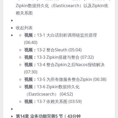
Zipkin数据持久化（Elasticsearch）以及Zipkin依
赖关系图
收起列表
视频：
13-1 大白话剖析调用链监控原理
(06:40)
视频：
13-2 整合Sleuth (05:04)
视频：
13-3 Zipkin搭建与整合 (07:32)
视频：
13-4 整合Zipkin之后Nacos报错解决
(07:30)
视频：
13-5 为所有微服务整合Zipkin (06:38)
视频：
13-6 Zipkin数据持久化
（Elasticsearch） (04:52)
视频：
13-7 依赖关系图 (03:59)
第14章 业务功能完善
5 节 | 43分钟