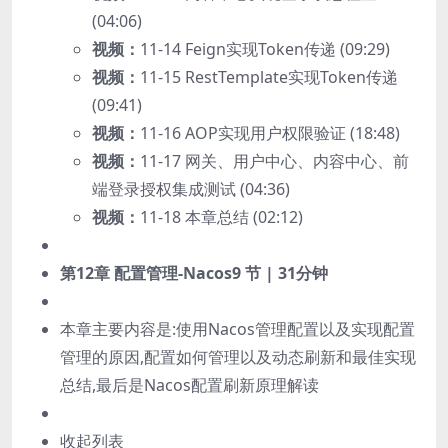
(04:06)
视频：
11-14 Feign实现Token传递 (09:29)
视频：
11-15 RestTemplate实现Token传递
(09:41)
视频：
11-16 AOP实现用户权限验证 (18:48)
视频：
11-17 网关、用户中心、内容中心、前
端登录授权集成测试 (04:36)
视频：
11-18 本章总结 (02:12)
第12章 配置管理-Nacos
9 节 | 31分钟
本章主要内容是:使用Nacos管理配置以及实现配置
管理的原因,配置如何管理以及动态刷新和最佳实现
总结,最后是Nacos配置刷新原理解读
收起列表