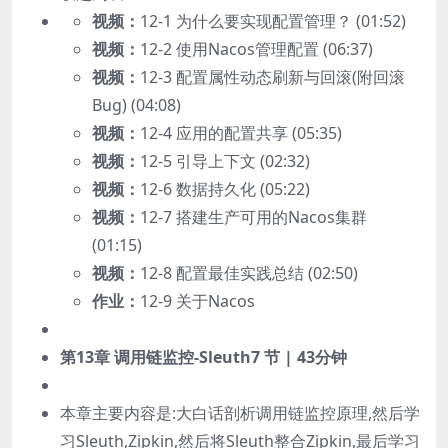
视频：
12-1 为什么要实现配置管理？ (01:52)
视频：
12-2 使用Nacos管理配置 (06:37)
视频：
12-3 配置属性动态刷新与回滚(附回滚
Bug) (04:08)
视频：
12-4 应用的配置共享 (05:35)
视频：
12-5 引导上下文 (02:32)
视频：
12-6 数据持久化 (05:22)
视频：
12-7 搭建生产可用的Nacos集群
(01:15)
视频：
12-8 配置最佳实践总结 (02:50)
作业：
12-9 关于Nacos
第13章 调用链监控-Sleuth
7 节 | 43分钟
本章主要内容是:大白话剖析调用链监控原理,然后学
习Sleuth,Zipkin,然后将Sleuth整合Zipkin,最后学习