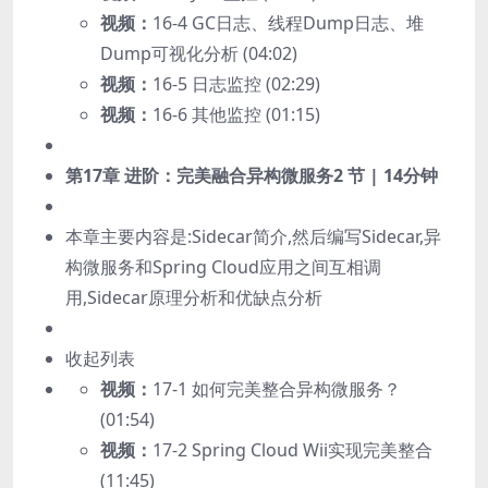
视频：
16-4 GC日志、线程Dump日志、堆
Dump可视化分析 (04:02)
视频：
16-5 日志监控 (02:29)
视频：
16-6 其他监控 (01:15)
第17章 进阶：完美融合异构微服务
2 节 | 14分钟
本章主要内容是:Sidecar简介,然后编写Sidecar,异
构微服务和Spring Cloud应用之间互相调
用,Sidecar原理分析和优缺点分析
收起列表
视频：
17-1 如何完美整合异构微服务？
(01:54)
视频：
17-2 Spring Cloud Wii实现完美整合
(11:45)