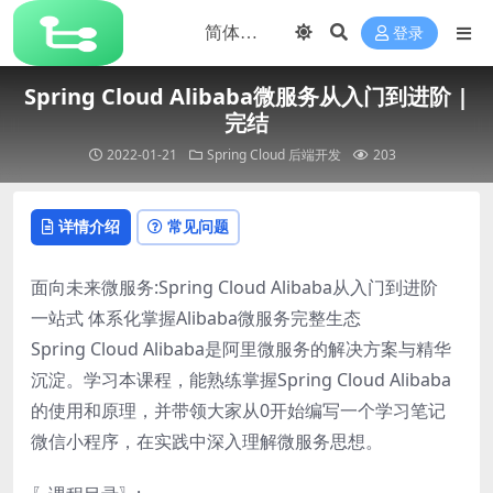
登录
Spring Cloud Alibaba微服务从入门到进阶 |
完结
2022-01-21
Spring Cloud
后端开发
203
详情介绍
常见问题
面向未来微服务:Spring Cloud Alibaba从入门到进阶
一站式 体系化掌握Alibaba微服务完整生态
Spring Cloud Alibaba是阿里微服务的解决方案与精华
沉淀。学习本课程，能熟练掌握Spring Cloud Alibaba
的使用和原理，并带领大家从0开始编写一个学习笔记
微信小程序，在实践中深入理解微服务思想。