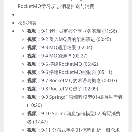
RocketMQ学习,异步消息推送与消费
收起列表
视频：
9-1 管理员审核分享业务实现 (11:56)
视频：
9-2 引入MQ后的架构演进 (00:45)
视频：
9-3 MQ适用场景 (02:04)
视频：
9-4 MQ的选择 (02:27)
视频：
9-5 搭建RocketMQ (05:42)
视频：
9-6 搭建RocketMQ控制台 (05:11)
视频：
9-7 RocketMQ的术语与概念 (03:07)
视频：
9-8 RocketMQ进阶 (02:09)
视频：
9-9 Spring消息编程模型01-编写生产者
(10:20)
视频：
9-10 Spring消息编程模型02-编写消费
者 (07:47)
视频：
9-11 分布式事务01-流程剖析、概念术