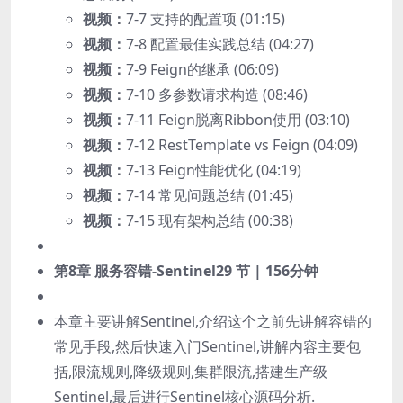
视频：
7-7 支持的配置项 (01:15)
视频：
7-8 配置最佳实践总结 (04:27)
视频：
7-9 Feign的继承 (06:09)
视频：
7-10 多参数请求构造 (08:46)
视频：
7-11 Feign脱离Ribbon使用 (03:10)
视频：
7-12 RestTemplate vs Feign (04:09)
视频：
7-13 Feign性能优化 (04:19)
视频：
7-14 常见问题总结 (01:45)
视频：
7-15 现有架构总结 (00:38)
第8章 服务容错-Sentinel
29 节 | 156分钟
本章主要讲解Sentinel,介绍这个之前先讲解容错的
常见手段,然后快速入门Sentinel,讲解内容主要包
括,限流规则,降级规则,集群限流,搭建生产级
Sentinel,最后进行Sentinel核心源码分析.