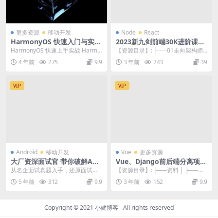
更多资源
移动开发
Node
React
HarmonyOS 快速入门与实战
2023新九剑前端30K进阶课前
| 完结
端全栈 进阶架构面试工作校招
HarmonyOS 快速上手实战 Harmo
【资源目录】: ├──01走向架构师
训练营
nyOS 系统架构深度解读 5 位业...
之路 | ├──第10节10 转型全栈
4 年前
275
9.9
3 年前
243
39
或...
VIP
VIP
Android
移动开发
Vue
更多资源
大厂资深面试官 带你破解And
Vue、Django前后端分离项目
roid高级面试 | 完结
实战：学生管理系统V4.0
从名企面试真题入手，还原面试官
【资源目录】: ├──资料 | ├──后
视角，深度剖析高频考点，助你拿
端项目源码-01.rar 657.89k...
5 年前
312
9.9
3 年前
152
9.9
到满意Offer 课...
Copyright © 2021
小健博客
- All rights reserved