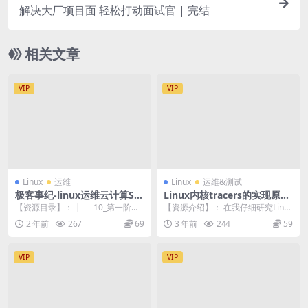
解决大厂项目面 轻松打动面试官 | 完结
相关文章
VIP
VIP
Linux
运维
Linux
运维&测试
极客事纪-linux运维云计算SE
Linux内核tracers的实现原理
R架构师【2306期】
与应用
【资源目录】： ├──10_第一阶★
【资源介绍】： 在我仔细研究Linux
心灵沟通课 | └──1-1_CD-VIP学...
内核中的ftrace框架之后，觉得各
2 年前
267
69
3 年前
244
59
种tr...
VIP
VIP