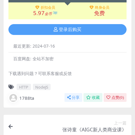
折扣会员
终身会员
5.97
免费
3折
金币
登录后购买
最近更新:
2024-07-16
百度网盘:
全站不加密
下载遇到问题？可联系客服或反馈
HTTP
NodeJS
1788ta
分享
收藏
点赞(
0
)
上一篇
张诗童《AIGC新人类商业课》