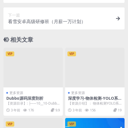
下一篇
看雪安卓高级研修班（月薪一万计划）
相关文章
VIP
VIP
更多资源
更多资源
Dubbo源码深度剖析
深度学习-物体检测-YOLO系
列
【资源目录】: ├──10__10-Dubbo
【资源介绍】： 物体检测YOLO系
3.0 服务导出与引入原理（上）....
列课程主要包括两大核心模块：(1),
3 年前
176
9.9
3 年前
156
19
YOLO系...
VIP
VIP