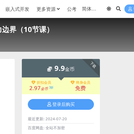
嵌入式开发
更多资源
公考
力边界（10节课）
下载
9.9
金币
折扣会员
终身会员
2.97
免费
3折
金币
登录后购买
最近更新:
2024-07-20
百度网盘:
全站不加密