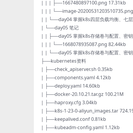
| | | ├──1667480897100.png 17.31kb
| | | └──image-20200531203510735.png
| | └──day04 掌握k8s四层负载均衡、七层
| └──day05 笔记
| | ├──day05 掌握k8s存储卷与配置、密钥资
| | | └──1668078935087.png 82.44kb
| | └──day05 掌握k8s存储卷与配置、密钥资
├──kubernetes资料
| ├──check_apiserver.sh 0.35kb
| ├──components.yaml 4.12kb
| ├──deploy.yaml 14.60kb
| ├──docker-20.10.21.tar.gz 100.21M
| ├──haproxy.cfg 3.04kb
| ├──k8s-1-23-0-aliyun_images.tar 724.
| ├──keepalived.conf 0.81kb
| ├──kubeadm-config.yaml 1.12kb