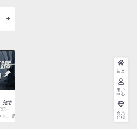
首页
用户
中心
| 完结
究院顶
会员
企业需
303
10
介绍
..