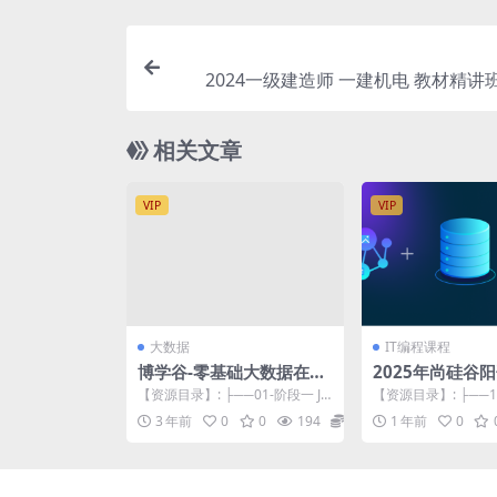
2024一级建造师 一建机电 教材精讲
（
相关文章
VIP
VIP
大数据
IT编程课程
博学谷-零基础大数据在线
2025年尚硅谷阳
就业班
hain4J +向量
【资源目录】: ├──01-阶段一 Ja
【资源目录】: ├──1
G
va基础 | ├──01-第一章 Jav...
Chain4J大模型应用串
3 年前
0
0
194
29
1 年前
0
─...