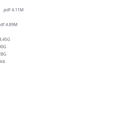
pdf 4.11M
f 4.89M
4.45G
.00G
.28G
kb