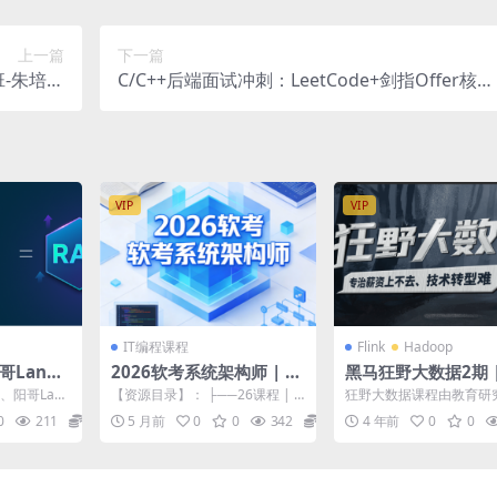
上一篇
下一篇
班-朱培浩
C/C++后端面试冲刺：LeetCode+剑指Offer核心
新教材）
题解
VIP
VIP
IT编程课程
Flink
Hadoop
哥LangC
2026软考系统架构师 | 更
黑马狂野大数据2期 
数据库+RA
新
、阳哥Lang
【资源目录】： ├──26课程 | ├
狂野大数据课程由教育研
联讲解 | ├
──0.wen2605-更新中 | | ├...
级研究员基于行业发展、
0
211
20
5 月前
0
0
342
30
4 年前
0
0
求、学员反馈打造的优质课.