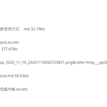
群管理方式、.md 32.19kb
d.accets
 377.67kb
qa_2020_11_10_20201110050725831.png&refer=http___ep2
d.md 50.63kb
负载均衡.accets