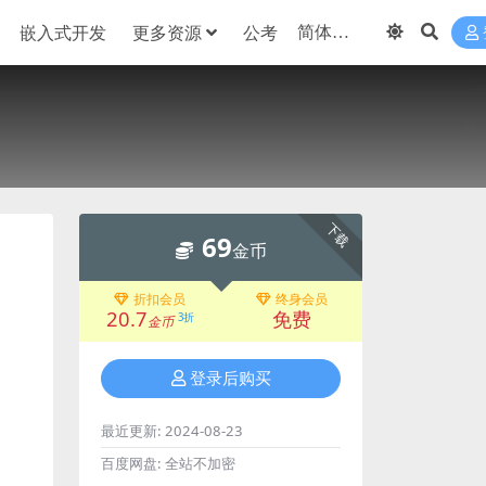
嵌入式开发
更多资源
公考
下载
69
金币
折扣会员
终身会员
20.7
免费
3折
金币
登录后购买
最近更新:
2024-08-23
百度网盘:
全站不加密