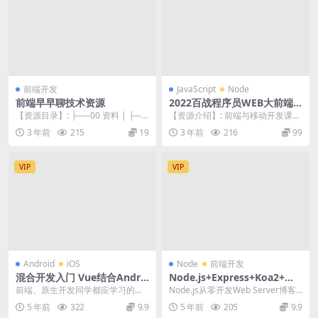
前端开发
JavaScript
Node
前端早早聊技术资源
2022百战程序员WEB大前端
工程师
【资源目录】: ├──00 资料 | ├──
【资源介绍】: 前端与移动开发课程
赖晓东-2022-02-19-C36...
主要针对想进入前端开发行业以及
3 年前
215
19
3 年前
216
99
已在前端圈工作想...
VIP
VIP
Android
iOS
Node
前端开发
混合开发入门 Vue结合Andro
Node.js+Express+Koa2+开
id/iOS 开发仿京东项目App |
发Web Server博客 | 完结
前端、原生开发同学都应学习的一
Node.js从零开发Web Server博客
完结
门主流混合开发课程 本课程融合Vu
项目 前端晋升全栈工程师必备 新
5 年前
322
9.9
5 年前
205
9.9
e、Androi...
增...