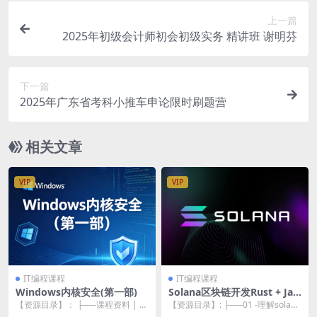
上一篇
2025年初级会计师初会初级实务 精讲班 谢明芬
下一篇
2025年广东省考科小推车申论限时刷题营
相关文章
VIP
VIP
IT编程课程
IT编程课程
Windows内核安全(第一部)
Solana区块链开发Rust + Jav
aScript
【资源目录】： ├──课程资料 | └
【资源目录】: ├──01 -理解solana
──课程资料.exe 15.82M ├──...
和区块链的指南 | ├──1_00...