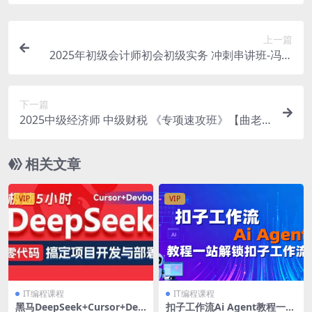
上一篇
2025年初级会计师初会初级实务 冲刺串讲班-冯雅
竹
下一篇
2025中级经济师 中级财税 《专项速攻班》【曲老
师】
相关文章
VIP
VIP
IT编程课程
IT编程课程
黑马DeepSeek+Cursor+Dev
扣子工作流Ai Agent教程一站