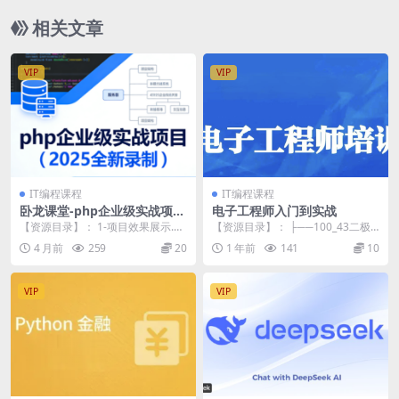
相关文章
VIP
VIP
IT编程课程
IT编程课程
卧龙课堂-php企业级实战项目
电子工程师入门到实战
（2025全新录制）
【资源目录】： 1-项目效果展示.m
【资源目录】： ├──100_43二极
p4 10-9 定义章节视频后台接口.mp
管的介绍.mp4 100.40M ├──1...
4 月前
259
20
1 年前
141
10
4...
VIP
VIP