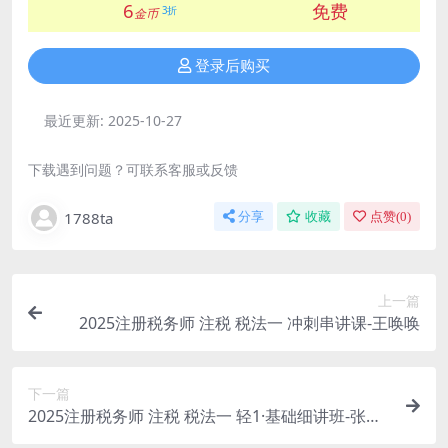
6
免费
3折
金币
登录后购买
最近更新:
2025-10-27
下载遇到问题？可联系客服或反馈
1788ta
分享
收藏
点赞(
0
)
上一篇
2025注册税务师 注税 税法一 冲刺串讲课-王唤唤
下一篇
2025注册税务师 注税 税法一 轻1·基础细讲班-张泉
春