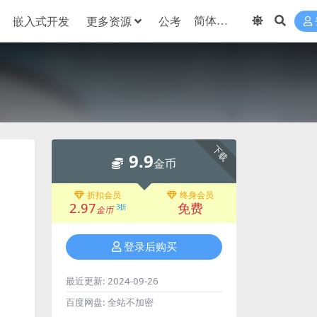
嵌入式开发
更多资源
公考
下载
9.9
金币
折扣会员
终身会员
2.97
免费
3折
金币
登录后购买
最近更新:
2024-09-26
百度网盘:
全站不加密