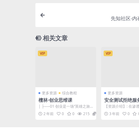
先知社区-内
相关文章
VIP
VIP
更多资源
综合教程
更多资源
檀林·创业思维课
安全测试拒绝服
| ├──01 创业是一场“英雄之旅”.
【资源介绍】: 在渗
mp3 17.25M | ├──01 创...
中，通常情况下大部
2 年前
0
0
215
9.9
3 年前
0
透测试的服务条款并不包