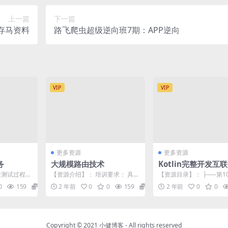
上一篇
下一篇
存马资料
路飞爬虫超级逆向班7期：APP逆向
VIP
VIP
更多资源
更多资源
务
大规模路由技术
Kotlin完整开发互
p项目实战视频教程
透测试过程
【资源介绍】： 培训要求： 具有
【资源目录】： ├──第1
分公司在渗
网络初级水平网络从业技术人
现导航功能 | ├──10-1
0
159
9.9
2 年前
0
0
159
9.9
2 年前
0
0
...
员。 掌握高性能园区网...
图的集成...
Copyright © 2021
小健博客
- All rights reserved