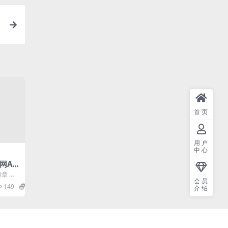
首页
用户
中心
联网Ap
0章 实
会员
 百度地
149
9.9
介绍