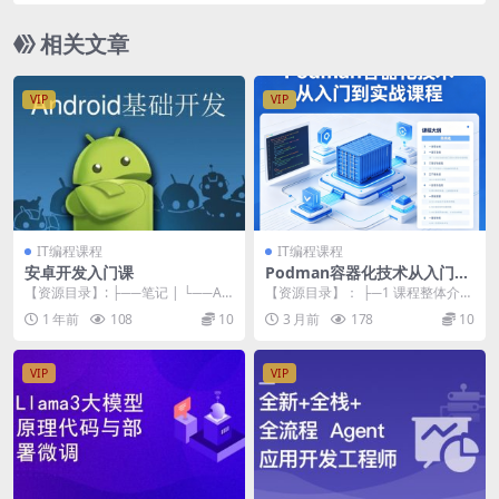
相关文章
VIP
VIP
IT编程课程
IT编程课程
安卓开发入门课
Podman容器化技术从入门到
实战课程
【资源目录】: ├──笔记 | └──An
【资源目录】： ├─1 课程整体介绍
droid.pdf 42.20M └─...
_.mp4 ├─2 讲师介绍_.mp4 ├─...
1 年前
108
10
3 月前
178
10
VIP
VIP