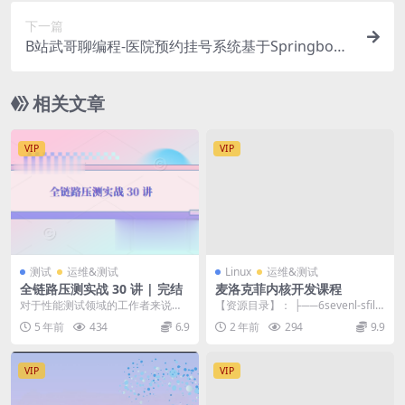
下一篇
B站武哥聊编程-医院预约挂号系统基于Springboot
+Vue的挂号预约系统
相关文章
VIP
VIP
测试
运维&测试
Linux
运维&测试
全链路压测实战 30 讲 | 完结
麦洛克菲内核开发课程
对于性能测试领域的工作者来说，
【资源目录】： ├──6sevenl-sfilte
全链路压测一定不是一个陌生的概
r | └──sfilter....
5 年前
434
6.9
2 年前
294
9.9
念，在各大技术论坛和...
VIP
VIP