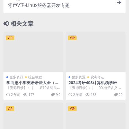
零声VIP-Linux服务器开发专题
相关文章
VIP
VIP
更多资源
综合教程
更多资源
软考考证
学而思小学英语语法大全（小
2024考研408计算机领学班
高年级必学）30讲全
【资源目录】： ├──第10讲词法宝
【资源目录】: ├──00.电子讲义 |
典库（一）：名词(下） | ├──
├──24王道09-23年真题+解析 ...
2 年前
177
9.9
2 年前
188
29
(1...
VIP
VIP