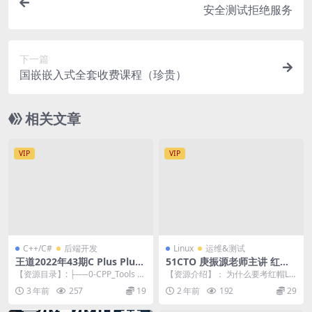
安全测试拒绝服务
下一篇
国嵌嵌入式全套收费课程（珍贵）
相关文章
VIP
VIP
C++/C#
后端开发
Linux
运维&测试
王道2022年43期C Plus Plus
51CTO 庚振源老师主讲 红帽R
课程
HCE认证精品班27期
【资源目录】: ├──0-CPP_Tools |
【资源介绍】： 为什么要考红帽Lin
├──1 WinSCP |...
ux 证书含金量 红帽Linux是由红帽
3 年前
257
19
2 年前
192
29
公司...