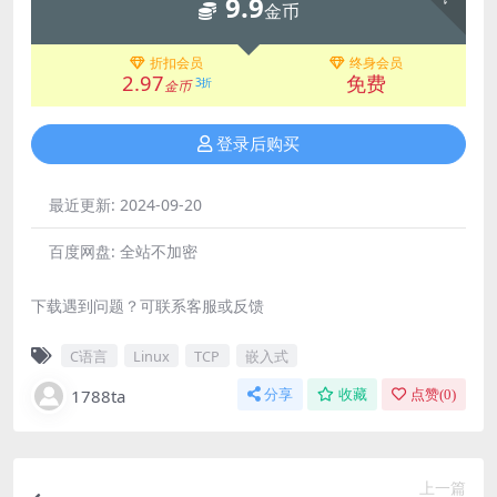
9.9
金币
折扣会员
终身会员
2.97
免费
3折
金币
登录后购买
最近更新:
2024-09-20
百度网盘:
全站不加密
下载遇到问题？可联系客服或反馈
C语言
Linux
TCP
嵌入式
1788ta
分享
收藏
点赞(
0
)
上一篇