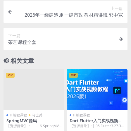
上一篇
2026年一级建造师 一建市政 教材精讲班 郭中宽
下一篇
茶艺课程全套
相关文章
VIP
VIP
IT编程课程
马士兵
IT编程课程
SpringMVC源码
Dart Flutter入门实战视频教
程（2025版）
【资源目录】： ├──6-SpringMVC
【资源目录】: │ 05 Flutter3.27.3后
源码 | ├──1-SpringMV...
修改主题样式参考.txt ...