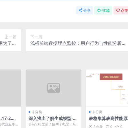
分享
收藏
点赞
上一篇
下一篇
用为了某
浅析前端数据埋点监控：用户行为与性能分析的
某某了。
桥梁
未分类
未分类
7-2.2
深入浅出了解生成模型-
表格集算表高性能原
2：VAE模型原理以及代码
揭秘纯前端百万行数
答了困扰我五年
介绍VAE之前了解两个概念：AE
2 年前
0
0