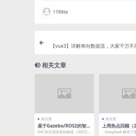
1788ta
【vue3】详解单向数据流，大家千万不
某而
相关文章
未分类
未分类
基于Gazebo/ROS2的智能
上周热点回顾（2.1
仓储机器人强化学习控制
3）
SAC算法训练奖励曲线（200万
· DeepSeek 解