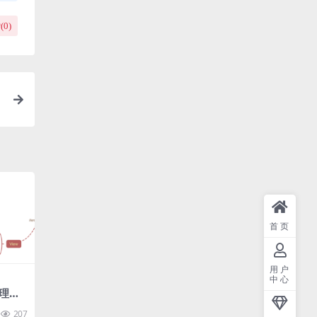
(
0
)
首页
用户
中心
理：
据秒
207