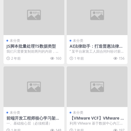
未分类
未分类
JS脚本批量处理TS数据类型
AI法律助手：打造普惠法律服
务的未来
我们只需要复制前两列的内容，字
” 某平台家装工人因合同纠纷讨薪无
段和字段类型。 明白我们的需求
门，花费半年工资聘请律师后依然
2 年前
160
1 年前
156
后，开始编写js脚本...
败诉...
未分类
未分类
前端开发工程师核心学习架构
【VMware VCF】VMware Cl
（精简版）
oud Foundation Part 01：
一、基础核心层（必须精通）
利用 VMware 基于数据中心内三大
概述。
虚拟化（vSphere、vSAN和NS
1 年前
148
2 年前
197